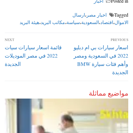
Posted in
اخبار
Tagged
اخبار مصر
،
ارسال
الاموال
،
اقتصاد
،
السعودية
،
سياسة
،
مكاتب البريد
،
هيئة البريد
تصفّح
NEXT
PREVIOUS
المقالات
Next
Previous
اسعار سيارات بي ام دبليو
قائمة اسعار سيارات سيات
post:
post:
2022 في السعودية ومصر
2022 في مصر الموديلات
وأهم فئات سيارة BMW
الجديدة
الجديدة
مواضيع مماثلة