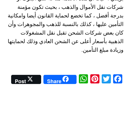
شركات نقل الأموال والذهب ، بحيث تكون مؤمنة
بدرجة أفضل ، كما تخضع لحماية القانون أيضا وامكانية
التأمين عليها ، كذلك بالنسبة للذهب والمجوهرات وأن
كان بعض شركات الشحن تقبل نقل المشغولات
الذهبية بأسعار أعلى عن الشحن العادي وذلك لحمايتها
وزيادة مبلغ التأمين.
W
Pi
T
Fa
Post
Share
ha
nt
wi
ce
ts
er
tte
bo
A
es
r
ok
pp
t