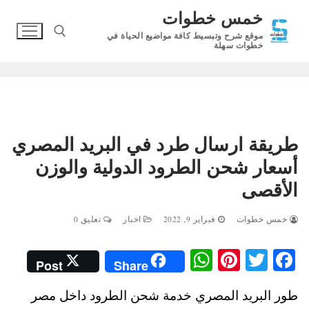
لتجاوز
خمس خطوات
لى
موقع شرح وتبسيط كافة مواضيع الحياة في
لمحتوى
خطوات سهلة
البحث عن:
طريقة ارسال طرد في البريد المصري
أسعار شحن الطرود الدولية والوزن
الأقصى
خمس خطوات
فبراير 9, 2022
اخبار
تعليق 0
W
Pi
T
Fa
Post
Share
ha
nt
wi
ce
طور البريد المصري خدمة شحن الطرود داخل مصر
ts
er
tte
bo