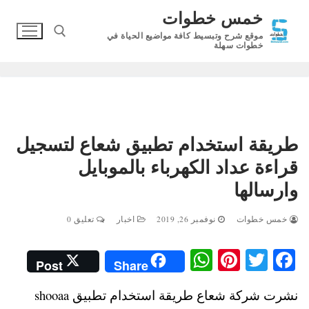
لتجاوز
خمس خطوات
لى
موقع شرح وتبسيط كافة مواضيع الحياة في
لمحتوى
خطوات سهلة
البحث عن:
طريقة استخدام تطبيق شعاع لتسجيل
قراءة عداد الكهرباء بالموبايل
وارسالها
خمس خطوات
نوفمبر 26, 2019
اخبار
تعليق 0
W
Pi
T
Fa
Post
Share
ha
nt
wi
ce
نشرت شركة شعاع طريقة استخدام تطبيق shooaa
ts
er
tte
bo