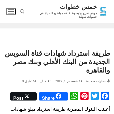
لتجاوز
خمس خطوات
لى
موقع شرح وتبسيط كافة مواضيع الحياة في
لمحتوى
خطوات سهلة
البحث عن:
طريقة استرداد شهادات قناة السويس
الجديدة من البنك الأهلي وبنك مصر
والقاهرة
خطوات سعيدة
أغسطس 4, 2019
اخبار
تعليق 0
W
Pi
T
Fa
Post
Share
ha
nt
wi
ce
أعلنت البنوك المصرية طريقة استرداد مبلغ شهادات
ts
er
tte
bo