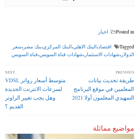
Posted in
اخبار
Tagged
اقتصاد
،
البنك الاهلي
،
البنك المركزي
،
بنك مصر
،
سعر
الدولار
،
شهادات الاستثمار
،
شهادات قناة السويس
،
قناة السويس
تصفّح
NEXT
PREVIOUS
المقالات
Next
Previous
طريقة تحديث بيانات
متوسط أسعار رواتر VDSL
post:
post:
المعلمين في موقع البرنامج
لسرعات الانترنت الجديدة
التمهيدي المعلمون أولا 2021
وهل يجب تغيير الراوتر
القديم ؟
مواضيع مماثلة