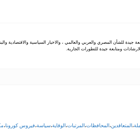
جيدة للشأن المصري والعربي والعالمي ، والاخبار السياسية والاقتصادية والب
رشادات ومتابعة جيدة للتطورات الجارية.
لة
،
المتعاقدين
،
المحافظات
،
المرتبات
،
الوقاية
،
سياسة
،
فيروس كورونا
،
مك