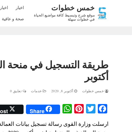
لتجاوز
خمس خطوات
اخبار
اخبار
لى
موقع شرح وتبسيط كافة مواضيع الحياة
لمحتوى
صحة و عافية
في خطوات سهلة
طريقة التسجيل في منحة الع
أكتوبر
خمس خطوات
أكتوبر 8, 2020
خدمات
تعليق 0
W
Pi
T
Fa
ost
Share
ha
nt
wi
ce
ارسلت وزارة القوى رسالة تسجيل بيانات العمال
ts
er
tte
bo