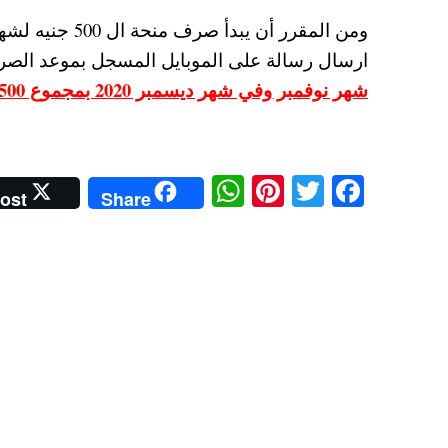
ارسال رسالة على الموبايل المسجل بموعد الصرف باستخدام
شهر نوفمبر وفي شهر ديسمبر 2020 بمجموع 1500 جنيه.
W
Pi
T
Fa
ost
Share
ha
nt
wi
ce
ts
er
tte
bo
A
es
r
ok
pp
t