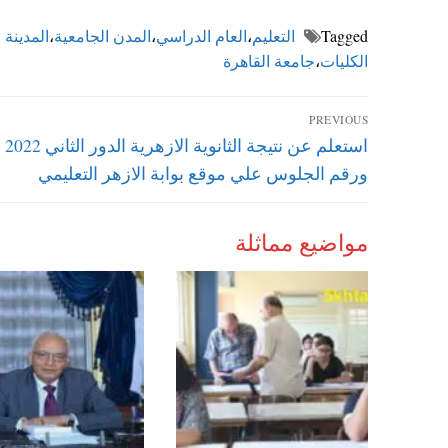
Tagged
التعليم
،
العام الدراسي
،
المدن الجامعية
،
المدينة 
الكليات
،
جامعة القاهرة
تصفّح
PREVIOUS
Previous
استعلم
المقالات
post:
ورقم الجلوس علي موقع بوابة الازهر التعليمي
مواضيع مماثلة