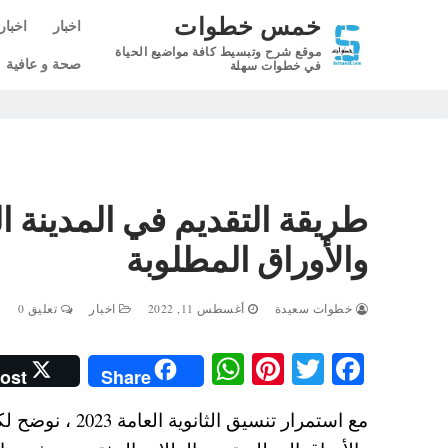
لتجاوز
خمس خطوات
اخبار
اخبار
لى
موقع شرح وتبسيط كافة مواضيع الحياة
لمحتوى
صحة و عافية
في خطوات سهلة
والأوراق المطلوبة
خطوات سعيدة
أغسطس 11, 2022
اخبار
تعليق 0
W
Pi
T
Fa
ost
Share
ha
nt
wi
ce
ts
er
tte
bo