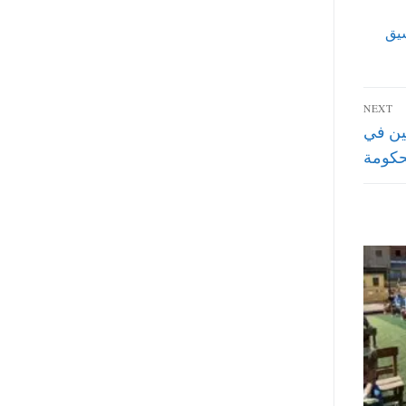
يق
NEXT
طس 2022 للموظفين في
حكومة