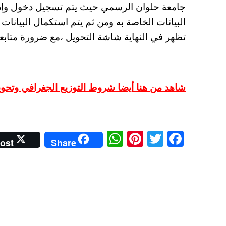
جامعة حلوان الرسمي حيث يتم تسجيل دخول وإدخا
البيانات الخاصة به ومن ثم يتم استكمال البيانا
تظهر في النهاية شاشة التحويل ،مع ضرورة متابع
شاهد من هنا أيضا شروط التوزيع الجغرافي وتحويلات المر
W
Pi
T
Fa
ost
Share
ha
nt
wi
ce
ts
er
tte
bo
A
es
r
ok
pp
t