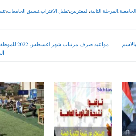
الجامعية
،
المرحلة الثانية
،
المغتربين
،
تقليل الاغتراب
،
تنسيق الجامعات
،
تنس
Next
 عن نتيجة الثانوية الازهرية الدور الثاني 2022 بالاسم
مواعيد صرف مرتبات شهر اغس
post:
ال