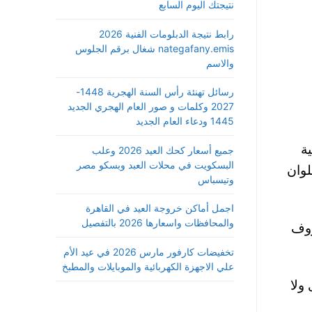
نتيجتك اليوم السابع
رابط نتيجة الدبلومات الفنية 2026
nategafany.emis شغال برقم الجلوس
والاسم
رسائل تهنئة رأس السنة الهجرية 1448-
2027 وكلمات و صور العام الهجري الجديد
1445 ودعاء العام الجديد
ة
جميع أسعار كحك العيد 2026 وعلب
البسكويت في محلات العبد وبسكو مصر
 حلوان
وتيسباس
اجمل أماكن خروجة العيد في القاهرة
والمحافظات واسعارها 2026 بالتفصيل
روف
تخفيضات كارفور مارس 2026 في عيد الأم
علي الاجهزة الكهربائية والموبايلات والمطبخ
ولا