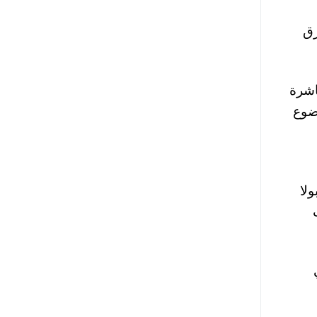
رق
اشرة
ضوع
لا