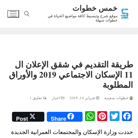
لتجاوز
خمس خطوات
لى
موقع شرح وتبسيط كافة مواضيع الحياة في
لمحتوى
خطوات سهلة
البحث عن:
طريقة التقديم في شقق الإعلان ال
11 الإسكان الاجتماعي 2019 والأوراق
المطلوبة
خطوات سعيدة
فبراير 14, 2019
اخبار
تعليق 1
W
Pi
T
Fa
Post
Share
ha
nt
wi
ce
حددت وزارة الإسكان والمجتمعات العمرانية الجديدة
ts
er
tte
bo