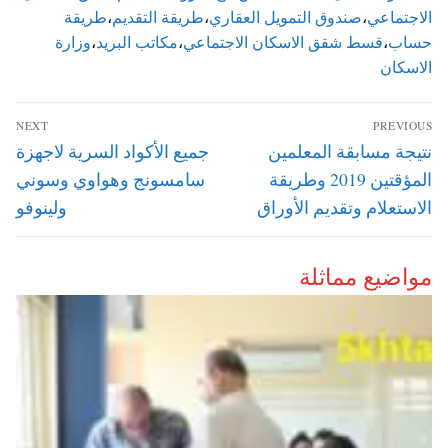
الاجتماعي
،
صندوق التمويل العقاري
،
طريقة التقديم
،
طريقة
حساب
،
قسط شقق الاسكان الاجتماعي
،
مكاتب البريد
،
وزارة
الاسكان
تصفّح
NEXT
PREVIOUS
المقالات
Next
Previous
نتيجة مسابقة المعلمين
جميع الأكواد السرية لاجهزة
post:
post:
المؤقتين 2019 وطريقة
سامسونج وهواوي وسوني
الاستعلام وتقديم الأوراق
ولينوفو
مواضيع مماثلة