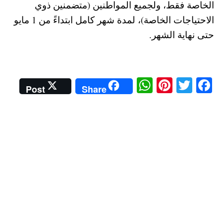
الخاصة فقط، ولجميع المواطنين (متضمنين ذوي
الاحتياجات الخاصة)، لمدة شهر كامل ابتداءً من 1 مايو
حتى نهاية الشهر.
W
Pi
T
Fa
Post
Share
ha
nt
wi
ce
ts
er
tte
bo
A
es
r
ok
pp
t