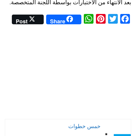
بعد الانتهاء من الاختبارات بواسطة اللجنة المتخصصة.
W
Pi
T
Fa
Post
Share
ha
nt
wi
ce
ts
er
tte
bo
A
es
r
ok
pp
t
خمس خطوات