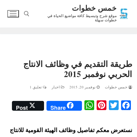
لتجاوز
خمس خطوات
لى
موقع شرح وتبسيط كافة مواضيع الحياة في
لمحتوى
خطوات سهلة
البحث عن:
طريقة التقديم في وظائف الانتاج
الحربي نوفمبر 2015
خمس خطوات
نوفمبر 20, 2015
اخبار
تعليق 1
W
Pi
T
Fa
Post
Share
ha
nt
wi
ce
ts
er
tte
bo
نستعرض معكم تفاصيل وظائف الهيئة القومية للانتاج
A
es
r
ok