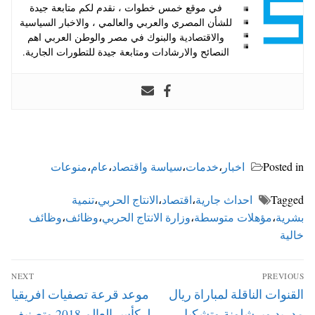
في موقع خمس خطوات ، نقدم لكم متابعة جيدة
للشأن المصري والعربي والعالمي ، والاخبار السياسية
والاقتصادية والبنوك في مصر والوطن العربي اهم
النصائح والارشادات ومتابعة جيدة للتطورات الجارية.
Posted in
اخبار
،
خدمات
،
سياسة واقتصاد
،
عام
،
منوعات
Tagged
احداث جارية
،
اقتصاد
،
الانتاج الحربي
،
تنمية
بشرية
،
مؤهلات متوسطة
،
وزارة الانتاج الحربي
،
وظائف
،
وظائف
خالية
تصفّح
NEXT
PREVIOUS
المقالات
Next
Previous
القنوات الناقلة لمباراة ريال
موعد قرعة تصفيات افريقيا
post:
post:
مدريد وبرشلونة وتشكيل
لـ كأس العالم 2018 وتصنيف