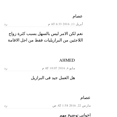
عصام
أبريل 11, 2016 AT 6:33 م
رد
نعم لكن الامر ليس بالسهل بسبب كثرة زواج
اللاجئين من البرازيليات فقط من اجل الاقامة
AHMED
مايو 4, 2016 AT 10:07 م
رد
هل العمل جيد فى البرازيل
عصام
مارس 22, 2016 AT 1:58 ص
رد
اخواني توضيح مهم