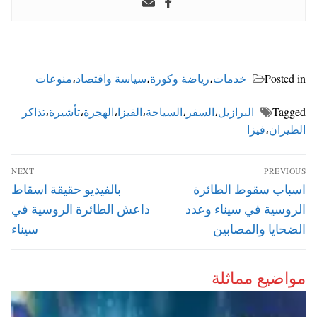
Posted in
خدمات
،
رياضة وكورة
،
سياسة واقتصاد
،
منوعات
Tagged
البرازيل
،
السفر
،
السياحة
،
الفيزا
،
الهجرة
،
تأشيرة
،
تذاكر
الطيران
،
فيزا
تصفّح
NEXT
PREVIOUS
المقالات
Next
Previous
اسباب سقوط الطائرة
بالفيديو حقيقة اسقاط
post:
post:
الروسية في سيناء وعدد
داعش الطائرة الروسية في
الضحايا والمصابين
سيناء
مواضيع مماثلة