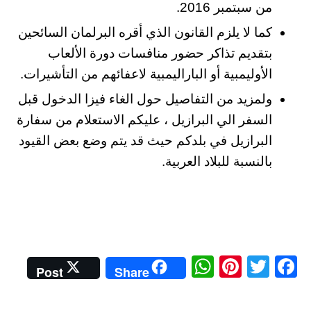
من سبتمبر 2016.
كما لا يلزم القانون الذي أقره البرلمان السائحين
بتقديم تذاكر حضور منافسات دورة الألعاب
الأوليمبية أو الباراليمبية لاعفائهم من التأشيرات.
ولمزيد من التفاصيل حول الغاء فيزا الدخول قبل
السفر الي البرازيل ، عليكم الاستعلام من سفارة
البرازيل في بلدكم حيث قد يتم وضع بعض القيود
بالنسبة للبلاد العربية.
W
Pi
T
Fa
Post
Share
ha
nt
wi
ce
ts
er
tte
bo