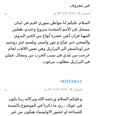
غير معروف
فبراير 28, 2016 AT 9:58 م
رد
السلام عليكم انا مواطن سوري اقيم في لبنان
مسجل في الأمم المتحدة متزوج وعندي طفلين
المهنا فران أتقن عشرة أنواع من الخبز اليدوي
والصحي خبز صاج و تنور واسمر وبلسم خبز روجيم
خبز اودالسفر الي البرازيل وفي نفس االاقت لحام
خرجت من بلدي في سبب الحرب من ومجال عملي
في البرازيل مطلوب مرغوب
5KHTAWAT
فبراير 28, 2016 AT 11:40 م
رد
وعليكم السلام ورحمه الله وبركاته ربنا يكون
في عونك ، زي ما ذكرنا في الموضوع بالنسبة
للسياحة او حضور الاوليمبياد هيكون من غير