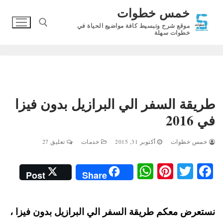
لتجاوز
خمس خطوات
لى
موقع شرح وتبسيط كافة مواضيع الحياة في
لمحتوى
خطوات سهلة
البحث عن:
طريقة السفر الي البرازيل بدون فيزا
في 2016
خمس خطوات
أكتوبر 31, 2015
خدمات
تعليق 27
W
Pi
T
Fa
Post
Share
ha
nt
wi
ce
ts
er
tte
bo
نستعرض معكم طريقة السفر الي البرازيل بدون فيزا ،
A
es
r
ok