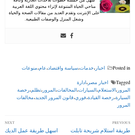
مناحي الحياة المتنوعة لإثراء محتوي اللغة العربية
على الإنترنت وتقدم العديد من مقالات الصحة والحياة
وشغل المنزل والوصفات الطبيعية.
Posted in
اخبار
،
خدمات
،
سياسة واقتصاد
،
عام
،
منوعات
Tagged
اخبار مصر
،
ادارة
المرور
،
الاستعلام
،
السيارات
،
المخالفات
،
المرور
،
تظلم
،
رخصة
السيارة
،
رخصة القيادة
،
فوري
،
قانون المرور الجديد
،
مخالفات
المرور
تصفّح
NEXT
PREVIOUS
المقالات
Next
Previous
طريقة استلام شريحة تابلت
اسهل طريقة عمل الديك