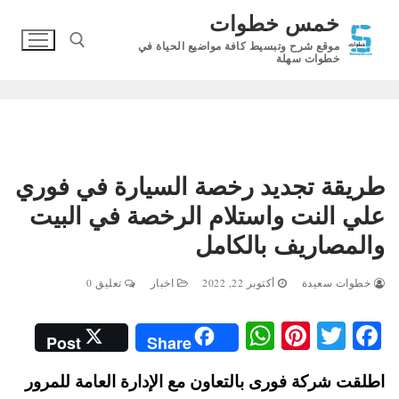
لتجاوز
خمس خطوات
لى
موقع شرح وتبسيط كافة مواضيع الحياة في
لمحتوى
خطوات سهلة
البحث عن:
طريقة تجديد رخصة السيارة في فوري
علي النت واستلام الرخصة في البيت
والمصاريف بالكامل
خطوات سعيدة
أكتوبر 22, 2022
اخبار
تعليق 0
W
Pi
T
Fa
Post
Share
ha
nt
wi
ce
اطلقت شركة فورى بالتعاون مع الإدارة العامة للمرور
ts
er
tte
bo