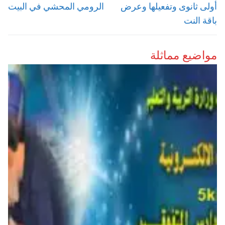
post:
post:
أولى ثانوى وتفعيلها وعرض
الرومي المحشي في البيت
باقة النت
مواضيع مماثلة