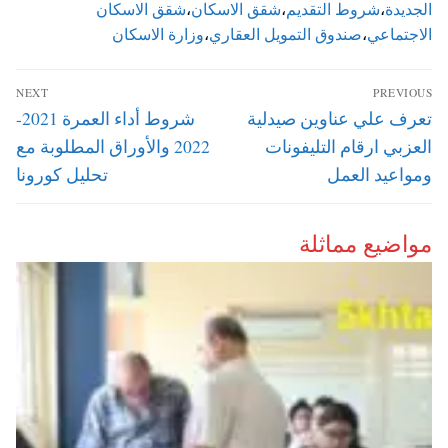
الجديدة
،
شروط التقديم
،
شقق الاسكان
،
شقق الاسكان
الاجتماعي
،
صندوق التمويل العقاري
،
وزارة الاسكان
تصفّح
NEXT
PREVIOUS
المقالات
Next
Previous
تعرف علي عناوين صيدلية
شروط أداء العمرة 2021-
post:
post:
العزبي ارقام التليفونات
2022 والأوراق المطلوبة مع
ومواعيد العمل
تحليل كورونا
مواضيع مماثلة