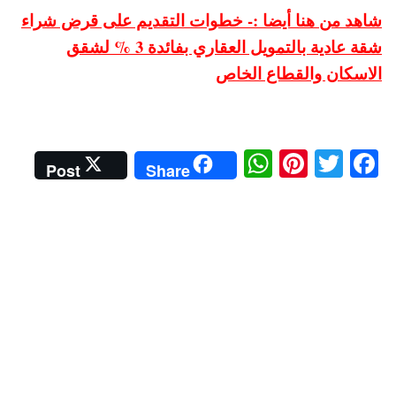
شاهد من هنا أيضا :- خطوات التقديم على قرض شراء
شقة عادية بالتمويل العقاري بفائدة 3 % لشقق
الاسكان والقطاع الخاص
W
Pi
T
Fa
Post
Share
ha
nt
wi
ce
ts
er
tte
bo
A
es
r
ok
pp
t