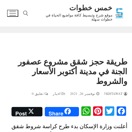
لتجاوز
خمس خطوات
لى
موقع شرح وتبسيط كافة مواضيع الحياة في
لمحتوى
خطوات سهلة
البحث عن:
طريقة حجز شقق مشروع عصفور
الجنة في مدينة أكتوبر الأسعار
والشروط
5KHTAWAT
نوفمبر 26, 2021
اخبار
تعليق 0
W
Pi
T
Fa
Post
Share
ha
nt
wi
ce
أعلنت وزارة الإسكان بدء طرح كراسة شروط شقق
ts
er
tte
bo