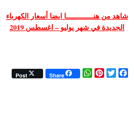
شاهد من هنـــــــــــــا ايضا أسعار الكهرباء
الجديدة في شهر يوليو – اغسطس 2019
W
Pi
T
Fa
Post
Share
ha
nt
wi
ce
ts
er
tte
bo
A
es
r
ok
pp
t