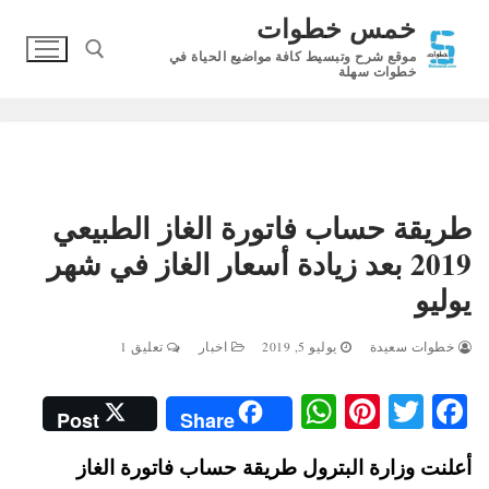
لتجاوز
خمس خطوات
لى
موقع شرح وتبسيط كافة مواضيع الحياة في
لمحتوى
خطوات سهلة
البحث عن:
طريقة حساب فاتورة الغاز الطبيعي
2019 بعد زيادة أسعار الغاز في شهر
يوليو
خطوات سعيدة
يوليو 5, 2019
اخبار
تعليق 1
W
Pi
T
Fa
Post
Share
ha
nt
wi
ce
أعلنت وزارة البترول طريقة حساب فاتورة الغاز
ts
er
tte
bo