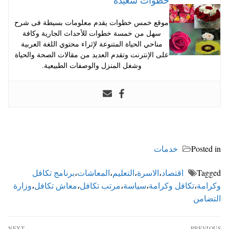
خطوات سعيدة
موقع خمس خطوات يقدم معلومات بسيطة فى شرح
سهل من خمسة خطوات للأحداث الجارية وكافة
مناحي الحياة المتنوعة لإثراء محتوي اللغة العربية
على الإنترنت وتقدم العديد من مقالات الصحة والحياة
وشغل المنزل والوصفات الطبيعية.
Posted in
خدمات
Tagged
اقتصاد
،
الاسرة
،
التعليم
،
المعاشات
،
برنامج تكافل
وكرامة
،
تكافل وكرامة
،
سياسة
،
مرتب تكافل
،
معاش تكافل
،
وزارة
التضامن
تصفّح
NEXT
PREVIOUS