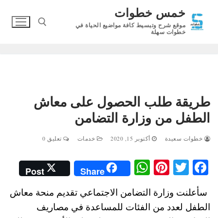
لتجاوز
خمس خطوات
لى
موقع شرح وتبسيط كافة مواضيع الحياة في
لمحتوى
خطوات سهلة
البحث عن:
طريقة طلب الحصول على معاش
الطفل من وزارة التضامن
خطوات سعيدة
أكتوبر 15, 2020
خدمات
تعليق 0
W
Pi
T
Fa
Post
Share
ha
nt
wi
ce
سأعلنت وزارة التضامن الاجتماعي تقديم منحة معاش
ts
er
tte
bo
الطفل لعدد من الفئات للمساعدة في مصاريف
A
es
r
ok