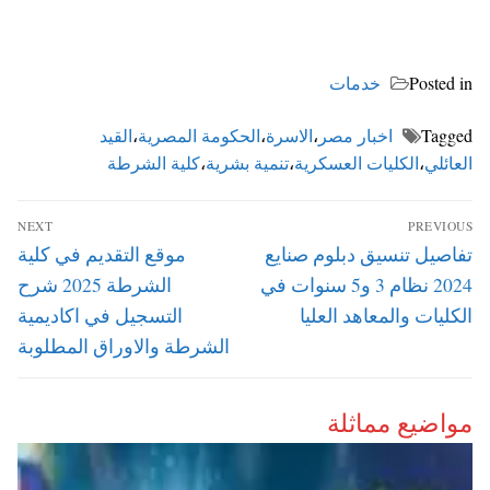
Posted in
خدمات
Tagged
اخبار مصر
،
الاسرة
،
الحكومة المصرية
،
القيد
العائلي
،
الكليات العسكرية
،
تنمية بشرية
،
كلية الشرطة
تصفّح
NEXT
PREVIOUS
المقالات
Next
Previous
تفاصيل تنسيق دبلوم صنايع
موقع التقديم في كلية
post:
post:
2024 نظام 3 و5 سنوات في
الشرطة 2025 شرح
الكليات والمعاهد العليا
التسجيل في اكاديمية
الشرطة والاوراق المطلوبة
مواضيع مماثلة