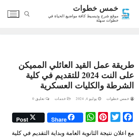
لتجاوز
خمس خطوات
لى
موقع شرح وتبسيط كافة مواضيع الحياة في
لمحتوى
خطوات سهلة
البحث عن:
طريقة عمل القيد العائلي المميكن
على النت 2024 للتقديم في كلية
الشرطة والكليات العسكرية
خمس خطوات
يوليو 4, 2024
خدمات
تعليق 0
W
Pi
T
Fa
Post
Share
ha
nt
wi
ce
مع اعلان نتيجة الثانوية العامة وبداية التقديم في كلية
ts
er
tte
bo