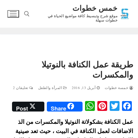
لتجاوز
خمس خطوات
لى
موقع شرح وتبسيط كافة مواضيع الحياة في
لمحتوى
خطوات سهلة
البحث عن:
طريقة عمل الكنافة بالنوتيلا
والمكسرات
خمسة خطوات
أبريل 13, 2016
المرأة والطفل
تعليقان 2
W
Pi
T
Fa
Post
Share
ha
nt
wi
ce
عمل الكنافة بشكولاتة النوتيلا والمكسرات من الذ
ts
er
tte
bo
الاضافات لعمل الكنافة في البيت ، حيث تعد صينية
A
es
r
ok