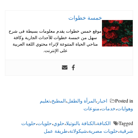
خمسة خطوات
موقع خمس خطوات يقدم معلومات بسيطة فى شرح
سهل من خمسة خطوات للأحداث الجارية وكافة
مناحي الحياة المتنوعة لإثراء محتوي اللغة العربية
على الإنترنت.
Posted in
اخبار
،
المرأة والطفل
،
المطبخ
،
تعليم
وهوايات
،
خدمات
،
منوعات
Tagged
الكنافة
،
الكنافة بالنوتيلا
،
حلوي
،
حلويات
،
حلويات
شرقية
،
حلويات مصرية
،
شيكولاتة
،
طريقة عمل