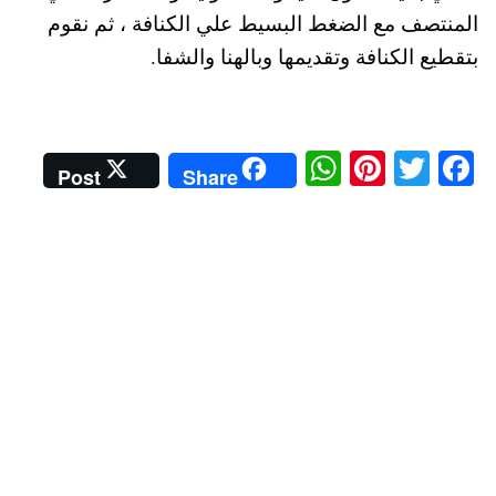
المنتصف مع الضغط البسيط علي الكنافة ، ثم نقوم
بتقطيع الكنافة وتقديمها وبالهنا والشفا.
W
Pi
T
Fa
Post
Share
ha
nt
wi
ce
ts
er
tte
bo
A
es
r
ok
pp
t