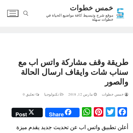
لتجاوز
خمس خطوات
لى
موقع شرح وتبسيط كافة مواضيع الحياة في
لمحتوى
خطوات سهلة
البحث عن:
طريقة وقف مشاركة واتس اب مع
سناب شات وايقاف ارسال الحالة
والصور
خمس خطوات
مارس 12, 2018
تكنولوجيا
تعليق 0
W
Pi
T
Fa
Post
Share
ha
nt
wi
ce
أعلن تطبيق واتس اب عن تحديث جديد يقدم ميزة
ts
er
tte
bo