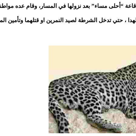
د قاعة “أحلى مساء” بعد نزولها في المسار، وقام عده مواطن
دا ، حتي تدخل الشرطة لصيد النمرين او قتلهما وتأمين الم