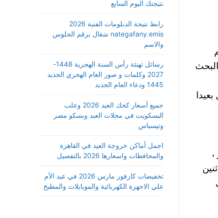
نتيجتك اليوم السابع
رابط نتيجة الدبلومات الفنية 2026
nategafany.emis شغال برقم الجلوس
والاسم
رسائل تهنئة رأس السنة الهجرية 1448-
البحث
2027 وكلمات و صور العام الهجري الجديد
1445 ودعاء العام الجديد
بعيدا
جميع أسعار كحك العيد 2026 وعلب
البسكويت في محلات العبد وبسكو مصر
وتيسباس
اجمل أماكن خروجة العيد في القاهرة
،
والمحافظات واسعارها 2026 بالتفصيل
نين
تخفيضات كارفور مارس 2026 في عيد الأم
علي الاجهزة الكهربائية والموبايلات والمطبخ