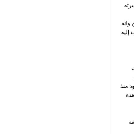
رته
وانه
 إليه
ت
د منذ
هدة
ة