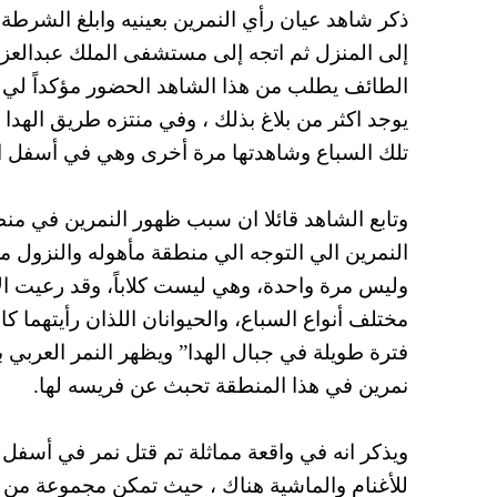
ذكر شاهد عيان رأي النمرين بعينيه وابلغ الشرط
إلى المنزل ثم اتجه إلى مستشفى الملك عبدالعزيز
الطائف يطلب من هذا الشاهد الحضور مؤكداً لي أ
يوجد اكثر من بلاغ بذلك ، وفي منتزه طريق الهدا
تلك السباع وشاهدتها مرة أخرى وهي في أسفل ا
وتابع الشاهد قائلا ان سبب ظهور النمرين في منط
النمرين الي التوجه الي منطقة مأهوله والنزول م
مختلف أنواع السباع، والحيوانان اللذان رأيتهما ك
فترة طويلة في جبال الهدا” ويظهر النمر العربي 
نمرين في هذا المنطقة تحبث عن فريسه لها.
ويذكر انه في واقعة مماثلة تم قتل نمر في أسفل
للأغنام والماشية هناك ، حيث تمكن مجموعة من ا