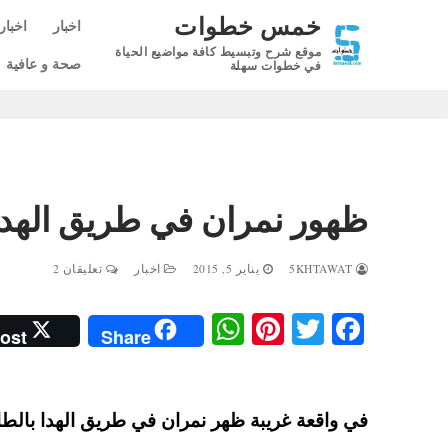
لتجاوز
خمس خطوات
اخبار
اخبار
لى
موقع شرح وتبسيط كافة مواضيع الحياة
لمحتوى
صحة و عافية
في خطوات سهلة
ظهور نمران في طريق الهدا
5KHTAWAT
يناير 5, 2015
اخبار
تعليقان 2
W
Pi
T
Fa
ost
Share
ha
nt
wi
ce
ts
er
tte
bo
A
es
r
ok
في واقعة غريبة ظهر نمران في طريق الهدا بالط