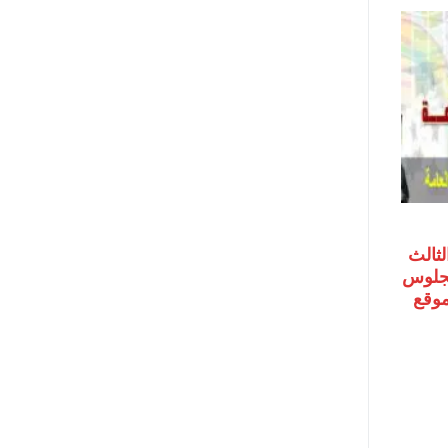
لثالث
رقم الجلوس
 موقع