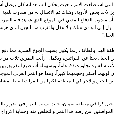
ة التي استطلعت الامر ، حيث يحكي الشاهد انه كان يوصل أس
 لأخذ بعض الأدوية، وهناك تم الاتصال به من مندوب بلدية
ن مندوب الدفاع المدني في الموقع الذي شاهد فيه النمرين 
 نزل إلى الوادي هناك بالأسفل واقترب من الجبل الذي هربت
لجبل”.
قة الهدا بالطائف ربما يكون بسبب الجوع الشديد مما دفع
ن الجبل بحثاً عن الفرائس، ويكمل “رأيت النمرين ثلاث مرا
وليس مرة واحدة، وهي ليست كلاباً، وقد رعيت الأغنام لفترة تجاوزت 20 عاماً، وبسهولة أستطيع التفريق بين
ان لونهما أصفر وحجمهما كبيراً، وهذا هو النمر العربي الموجو
بين الحين والاخر في المنطقة لكنها من المرات القليلة مشا
 جبل كرا في منطقة نعمان، حيث تسبب النمر في اضرار بالغ
لمواطنين من رصد هذا النمر والتخلص منه وحماية الارواح