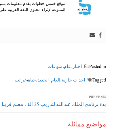
موقع خمس خطوات يقدم معلومات بسيطة
المتنوعة لإثراء محتوي اللغة العربية على 
Posted in
اخبار
،
عام
،
منوعات
Tagged
احداث جارية
،
العام_الجديد
،
حياة
،
غرائب
تصفّح
PREVIOUS
Previous
بدء برنامج الملك عبدالله لتدريب 25 ألف معلم قريبا
المقالات
post:
مواضيع مماثلة