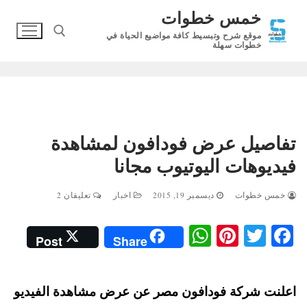
لتجاوز
خمس خطوات
لى
موقع شرح وتبسيط كافة مواضيع الحياة في
لمحتوى
خطوات سهلة
البحث عن:
تفاصيل عرض فودافون لمشاهدة
فيديوهات اليوتيوب مجانا
خمس خطوات
ديسمبر 19, 2015
اخبار
تعليقان 2
W
Pi
T
Fa
Post
Share
ha
nt
wi
ce
ts
er
tte
bo
اعلنت شركة فودافون مصر عن عرض مشاهدة الفيديو
A
es
r
ok