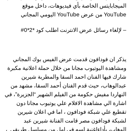
الميجابايتس الخاصة بأي فيديوهات، داخل موقع
YouTube من عرض YouTube اليومي المجاني
– لإلغاء رسائل عرض الانترنت اطلب كود *2*0#
يذكر ان فودافون قدمت عرض الفيس بوك المجاني
ومشاهدة اليوتيوب مجانا من خلال حملة اعلانية مكبرة
شارك فيها الفنان احمد السقا والمطربة شيرين
عبدالوهاب، حيث قدم الفنان أحمد السقا، مشهد من
النهاردا مفيش حكومة من الفيلم الشهير “الجزيرة”، في
اشارة الي مشاهدة الافلام علي يوتيوب مجانا دون
تقطيع علي شبكة فودافون ، اما في اعلان شيرين
لشبكة فودافون مصر قامت الفنانة شيرين عبد
الوهاب، بأداءاغنية لسه في امل من مسلسل طريقي ،