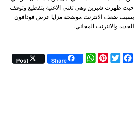
حيث ظهرت شيرين وهي تغني الاغنية بتقطيع وتوقف
بسبب ضعف الانترنت موضحة مزايا عرض فودافون
الجديد والانترنت المجاني.
W
Pi
T
Fa
Post
Share
ha
nt
wi
ce
ts
er
tte
bo
A
es
r
ok
pp
t