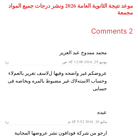
موعد نتيجة الثانوية العامة 2026 ونشر درجات جميع المواد
مجمعة
2 Comments
محمد ممدوح عبد العزيز
يونيو 29, 2016 AT 12:08 ص
رد
عروضكم غير واضحه وفيها لﻻسف تغرير بالعمﻻء
وحساب اﻻستهﻻك غير مضبوط بالمره وبخاصه فى
حسابى
عبده
مايو 10, 2016 AT 5:52 م
رد
ارجو من شركة فودافون نشر عروضها المجانية