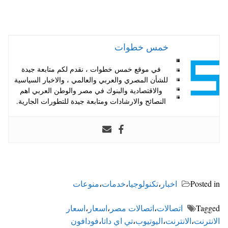
خمس خطوات
في موقع خمس خطوات ، نقدم لكم متابعة جيدة
للشأن المصري والعربي والعالمي ، والاخبار السياسية
والاقتصادية والبنوك في مصر والوطن العربي اهم
النصائح والارشادات ومتابعة جيدة للتطورات الجارية.
Posted in
اخبار
،
تكنولوجيا
،
خدمات
،
منوعات
Tagged
اتصالات
،
اتصالات مصر
،
اسعار
،
اسعار
الانترنت
،
الانترنت
،
اليوتيوب
،
تي اي داتا
،
فودافون