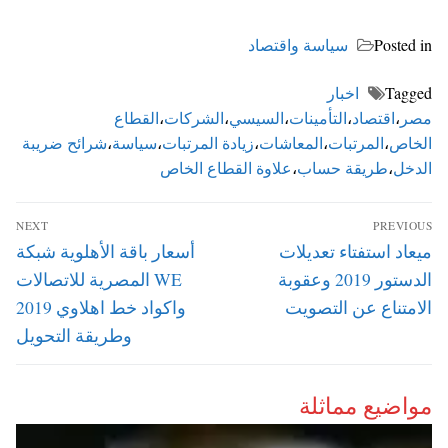
Posted in
سياسة واقتصاد
Tagged
اخبار
مصر
،
اقتصاد
،
التأمينات
،
السيسي
،
الشركات
،
القطاع
الخاص
،
المرتبات
،
المعاشات
،
زيادة المرتبات
،
سياسة
،
شرائح ضريبة
الدخل
،
طريقة حساب
،
علاوة القطاع الخاص
تصفّح
NEXT
PREVIOUS
المقالات
Next
Previous
ميعاد استفتاء تعديلات
أسعار باقة الأهلوية شبكة
post:
post:
الدستور 2019 وعقوبة
WE المصرية للاتصالات
الامتناع عن التصويت
واكواد خط اهلاوي 2019
وطريقة التحويل
مواضيع مماثلة