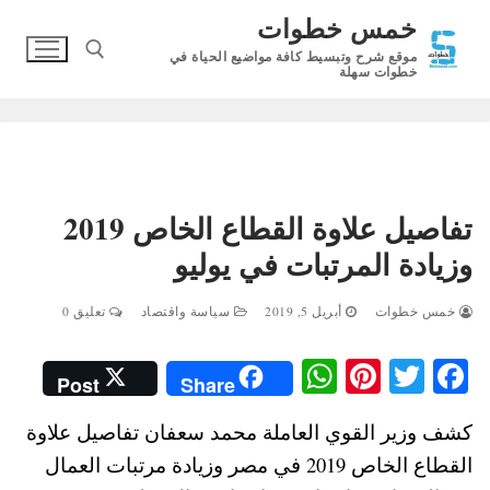
لتجاوز
خمس خطوات
لى
موقع شرح وتبسيط كافة مواضيع الحياة في
لمحتوى
خطوات سهلة
البحث عن:
تفاصيل علاوة القطاع الخاص 2019
وزيادة المرتبات في يوليو
خمس خطوات
أبريل 5, 2019
سياسة واقتصاد
تعليق 0
W
Pi
T
Fa
Post
Share
ha
nt
wi
ce
كشف وزير القوي العاملة محمد سعفان تفاصيل علاوة
ts
er
tte
bo
القطاع الخاص 2019 في مصر وزيادة مرتبات العمال
A
es
r
ok