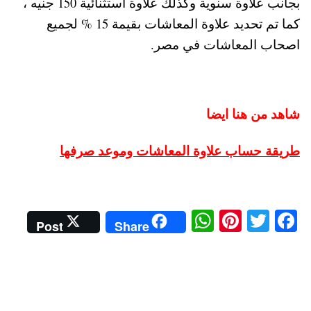
بجانب علاوة سنوية وكذلك علاوة استثنائية 150 جنيه ،
كما تم تحديد علاوة المعاشات بقيمة 15 % لجميع
اصحاب المعاشات في مصر.
شاهد من هنا ايضا
طريقة حساب علاوة المعاشات وموعد صرفها
W
Pi
T
Fa
Post
Share
ha
nt
wi
ce
ts
er
tte
bo
A
es
r
ok
pp
t