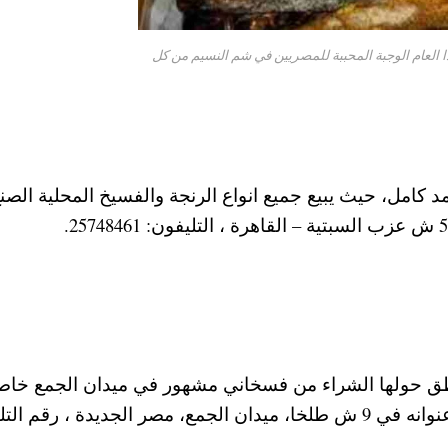
 العام الوجبة المحببة للمصريين في شم النسيم من كل
امل، حيث يبيع جميع انواع الرنجة والفسيخ المحلية الصن
طق حولها الشراء من فسخاني مشهور في ميدان الجمع خاص
شراء الفسيخ الطازج في شم النسيم ، ونجد أن عنوانه في 9 ش طلخا، ميدان الجمع، مصر الجديدة ، رق