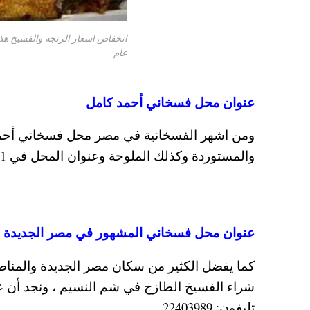
انخفاض اسعار الرنجة والفسيخ هذا
عام
عنوان محل فسخاني أحمد كامل
ومن اشهر الفسخانية في مصر محل فسخاني أحمد ك
والمستوردة وكذلك الملوحة وعنوان المحل في 51 ش عزب السبتية – القاهرة ، التليفون: 25748461.
عنوان محل فسخاني المشهور في مصر الجديدة
كما يفضل الكثير من سكان مصر الجديدة والمنا
تليفون: 22403989.