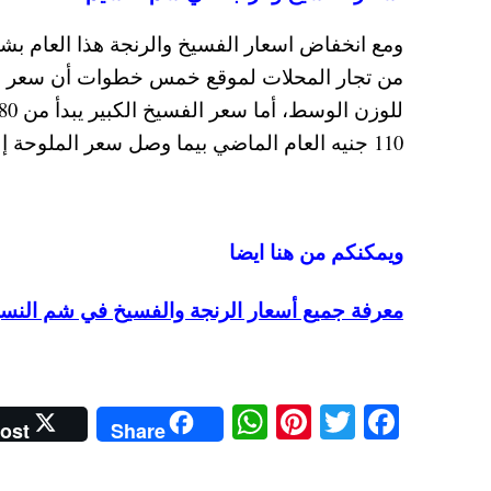
ومع انخفاض اسعار الفسيخ والرنجة هذا العام 
110 جنيه العام الماضي بيما وصل سعر الملوحة إلى 40 جنيه ، اما عن سعر الرنجة فيبدأ من 35 جنيه للكيلو.
ويمكنكم من هنا ايضا
معرفة جميع أسعار الرنجة والفسيخ في شم النسيم 2024 وفي كارفور وخير زمان وهايبر
W
Pi
T
Fa
ost
Share
ha
nt
wi
ce