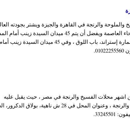
ة
الملوحة والرنجة في القاهرة والجيزة ويشتر بجودته العال
صناعة الفسيخ ويقبل عليه المواطنين من كافة انحاء العاصمة ويفضل أن يتم 45 ميدان السيدة زين
مباشرة، بجوار مقلة القصر وفي شارع التحرير، عمارة إستراند، باب اللوق ، وفي 45 ميدان السيدة زينب أما
01.
ن اشهر محلات الفسيخ والرنجة في مصر ، حيث يقبل عليه
المواطنين خاصة قبل شم النسيم لشراء الفسيخ والرنجة ، وعنوان المحل في 28 ش ناهية، بولاق