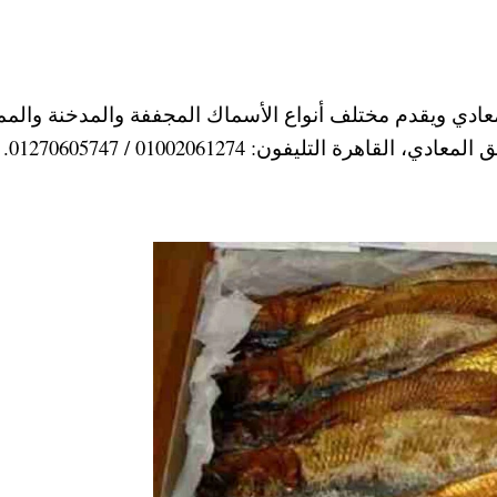
ادي ويقدم مختلف أنواع الأسماك المجففة والمدخنة والمم
التليفون: 01002061274 / 01270605747.