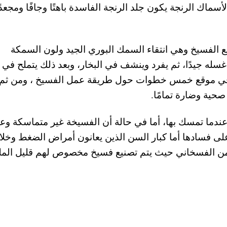
ماك الرنجة يكون جلد الرنجة الفاسدة باهتًا وجافًا ومجعدً
 الفسيخ وهي انتقاء السمك البوري الجيد ولون السمكة
 غسله جيدًا، ثم يفرد وينشف في البخار، وبعد ذلك يتملح في
 في موقع خمس خطوات حول طريقة عمل الفسيخ ، ومن ثم
حية وضارة تمامًا.
دما تمسك بها، أما في حالة أن الفسيخة غير متماسكة وعن
لى فسادها أما كبار السن الذين يعانون أمراض الضغط وخلا
من الفسخاني حيث يتم تصنيع فسيخ مخصوص لهم قليل الملح