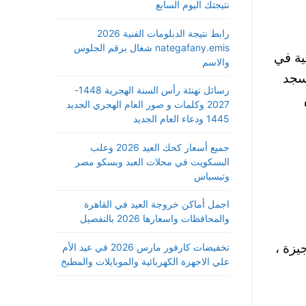
نتيجتك اليوم السابع
رابط نتيجة الدبلومات الفنية 2026
nategafany.emis شغال برقم الجلوس
ية في
والاسم
ب أمام المسجد
رسائل تهنئة رأس السنة الهجرية 1448-
م
2027 وكلمات و صور العام الهجري الجديد
1445 ودعاء العام الجديد
جميع أسعار كحك العيد 2026 وعلب
البسكويت في محلات العبد وبسكو مصر
وتيسباس
اجمل أماكن خروجة العيد في القاهرة
والمحافظات واسعارها 2026 بالتفصيل
 الدكرور، الجيزة ،
تخفيضات كارفور مارس 2026 في عيد الأم
علي الاجهزة الكهربائية والموبايلات والمطبخ