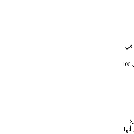
 في
فسخاني السكري وفسخاني الندى وفسخاني الموافي وحمد، والأهبل والبنان، وتصل اسعار الفسيخ الكبير إلى 100
ة
أنها