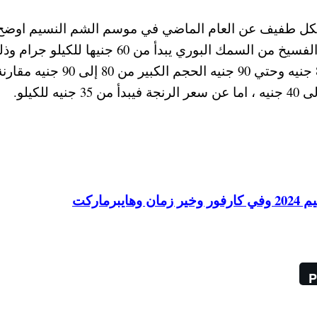
بشكل طفيف عن العام الماضي في موسم الشم النسيم اوضح
من تجار المحلات لموقع خمس خطوات أن سعر الفسيخ من السمك البوري يبدأ من 60 جنيها للكيلو ج
للوزن الوسط، أما سعر الفسيخ الكبير يبدأ من 80 جنيه وحتي 90 جنيه الحجم الكبير م
ماركت
P