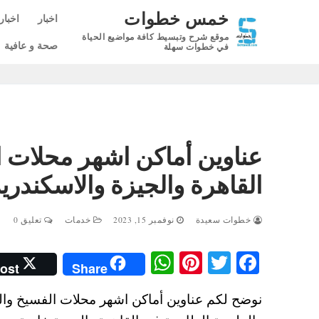
لتجاوز
خمس خطوات
اخبار
اخبار
لى
موقع شرح وتبسيط كافة مواضيع الحياة
لمحتوى
صحة و عافية
في خطوات سهلة
عناوين أماكن اشهر محلات 
القاهرة والجيزة والاسكندري
خطوات سعيدة
نوفمبر 15, 2023
خدمات
تعليق 0
W
Pi
T
Fa
ost
Share
ha
nt
wi
ce
ts
er
tte
bo