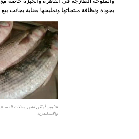
والملوحة الطازجة في القاهرة والجيزة خاصة م
A
es
r
ok
بجودة ونظافة منتجاتها وتمليحها بعناية بجانب بيع
pp
t
عناوين أماكن اشهر محلات الفسيخ 
والاسكندرية