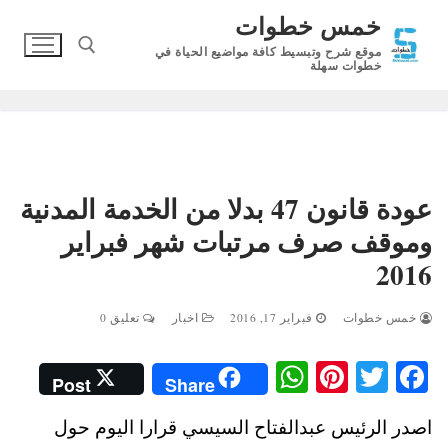
لتجاوز
خمس خطوات
لى
موقع شرح وتبسيط كافة مواضيع الحياة في
لمحتوى
خطوات سهلة
البحث عن:
عودة قانون 47 بدلا من الخدمة المدنية
وموقف صرف مرتبات شهر فبراير
2016
خمس خطوات
فبراير 17, 2016
اخبار
تعليق 0
W
Pi
T
Fa
Post
Share
ha
nt
wi
ce
اصدر الرئيس عبدالفتاح السيسي قرارا اليوم حول
ts
er
tte
bo