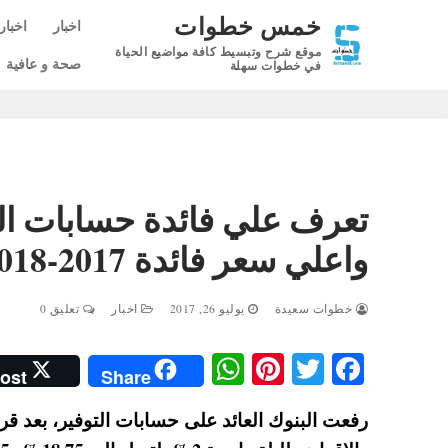
لتجاوز
خمس خطوات
اخبار
اخبار
لى
موقع شرح وتبسيط كافة مواضيع الحياة
لمحتوى
صحة و عافية
في خطوات سهلة
تعرف علي فائدة حسابات الت
واعلي سعر فائدة 2017-2018
خطوات سعيدة
يوليو 26, 2017
اخبار
تعليق 0
W
Pi
T
Fa
ost
Share
ha
nt
wi
ce
رفعت البنوك العائد على حسابات التوفير، بعد قرا
ts
er
tte
bo