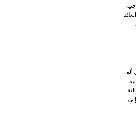
شريحة من ألف جنيه
من 500 ألف جنيه. أما العائد
تحه، بحد أدنى ألف
من رصيد يبدأ بـ 5 آلاف جنيه
 الشريحة الثالثة
ها إلى