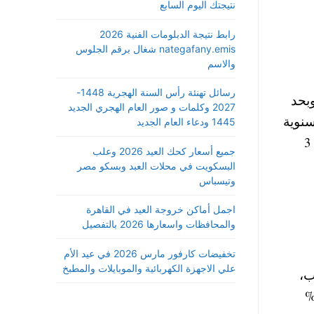
نتيجتك اليوم السابع
رابط نتيجة الدبلومات الفنية 2026
nategafany.emis شغال برقم الجلوس
والاسم
رسائل تهنئة رأس السنة الهجرية 1448-
بحد
2027 وكلمات و صور العام الهجري الجديد
سنوية
1445 ودعاء العام الجديد
أو شهرية. ويصل سعر الفائدة على حساب التوفير ذو العائد الشهري في البنك الأهلي إلى 11.9%، و12.1% كل 3
جميع أسعار كحك العيد 2026 وعلب
البسكويت في محلات العبد وبسكو مصر
وتيسباس
اجمل أماكن خروجة العيد في القاهرة
والمحافظات واسعارها 2026 بالتفصيل
تخفيضات كارفور مارس 2026 في عيد الأم
علي الاجهزة الكهربائية والموبايلات والمطبخ
اب،
ف العائد. وحدد البنك سعر الفائدة على الحسابات شهرية العائد بنسبة 12.25%، و12.5%