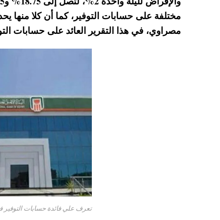
A
es
r
ok
مختلفة على حسابات التوفير، كما أن كلا منها ي
pp
t
مصراوي، في هذا التقرير العائد على حسابات التوفير في 10 بنوك عام
تعرف علي فائدة حسابات التوفير في جم