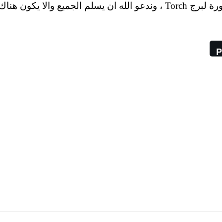
مكان الحادث الابتعاد عن الطرق والمنطقة المجاورة لبرج Torch ، وندعو الله ان يسلم الجميع والا يكون هناك
P