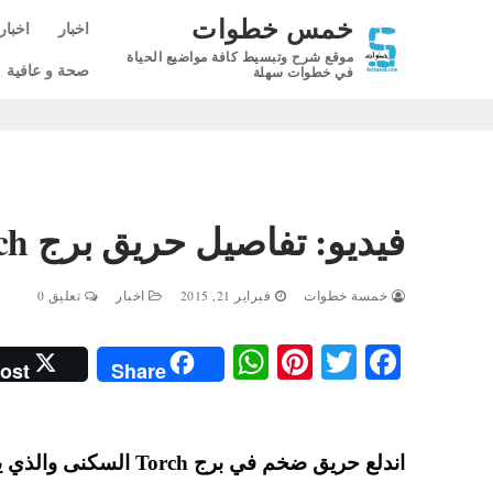
لتجاوز
خمس خطوات
اخبار
اخبار
لى
موقع شرح وتبسيط كافة مواضيع الحياة
لمحتوى
صحة و عافية
في خطوات سهلة
فيديو: تفاصيل حريق برج Torch السكني في مارينا دبي
خمسة خطوات
فبراير 21, 2015
اخبار
تعليق 0
W
Pi
T
Fa
ost
Share
ha
nt
wi
ce
ts
er
tte
bo
A
es
r
ok
اندلع حريق ضخم في بر