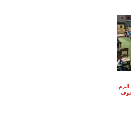
الترم
 الصفوف