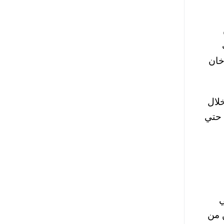
خان
رج Torch السكني من خلال
ب حتي
 في
ن من