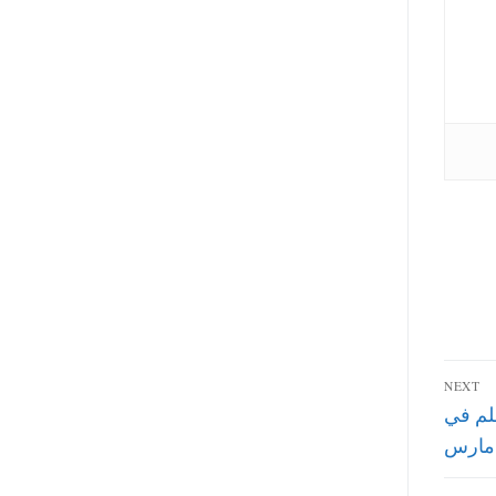
NEXT
وزير التعليم : موعد اعلان نتيجة مسابقة 30 الف معلم‎ في
 مارس