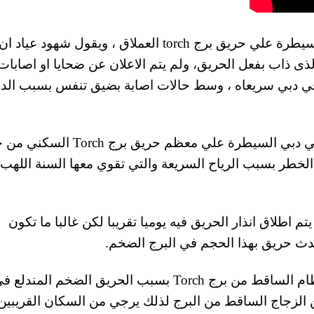
وحتي الأن يحاول رجال الاطفاء في مدينة دبي للسيطرة علي حريق برج torch العملاق ، ويقول شهود عياد ان
ذى ذاب بفعل الحريق، ولم يتم الاعلان عن ضحايا او اصابات
ي في دبي سريعاه ، وسط حالات اصابة بضيق تنفس بسبب الد
تحديث : استطاع رجال الاطفاء والدفاع المدني في دبي السيطرة علي معظم حريق ب
ك بعض الخطر بسبب الرياح السريعة والتي تقوي معها السنة الله
بي تايلر ان البرج يتم اطلاق انذار الحريق فيه يوميا تقريبا لكن غالبا ما تكون
دث حريق بهذا الحجم في البرج الضخم.
تم اغلاق الطرق في مدينة مارينا دبي بسبب الحطام الساقط من برج Torch بسبب الحريق الضخم المندلع
لكبير من الزجاج الساقط من البرج لذلك يرجي من السكان القريبي