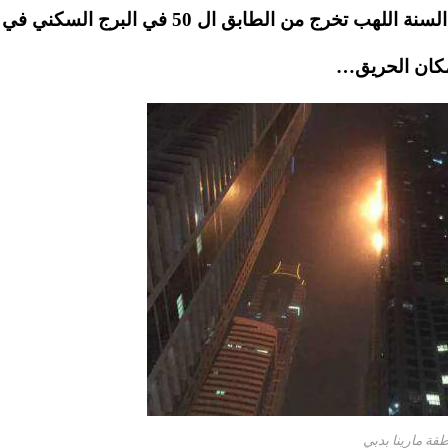
في الطابق الخمسين في برج Torch ، وشوهدت السنة اللهب تخرج من الطابق ال 50 في ال
مكان الحريق…