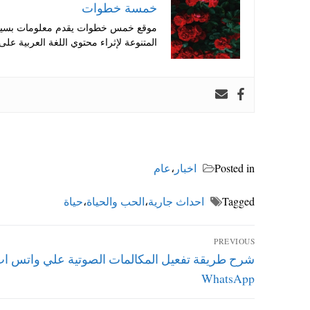
خمسة خطوات
موقع خمس خطوات يقدم معلومات بسيطة
المتنوعة لإثراء محتوي اللغة العربية على 
Posted in
اخبار
،
عام
Tagged
احداث جارية
،
الحب والحياة
،
حياة
تصفّح
PREVIOUS
Previous
شرح طريقة تفعيل المكالمات الصوتية علي واتس ا
المقالات
post:
WhatsApp