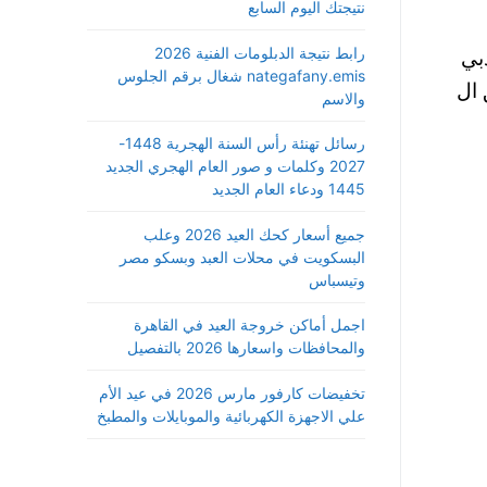
نتيجتك اليوم السابع
رابط نتيجة الدبلومات الفنية 2026
تر ، ويقع في دبي
nategafany.emis شغال برقم الجلوس
ريق برج Torch من الطابق ال
والاسم
رسائل تهنئة رأس السنة الهجرية 1448-
2027 وكلمات و صور العام الهجري الجديد
1445 ودعاء العام الجديد
جميع أسعار كحك العيد 2026 وعلب
البسكويت في محلات العبد وبسكو مصر
وتيسباس
اجمل أماكن خروجة العيد في القاهرة
والمحافظات واسعارها 2026 بالتفصيل
تخفيضات كارفور مارس 2026 في عيد الأم
علي الاجهزة الكهربائية والموبايلات والمطبخ