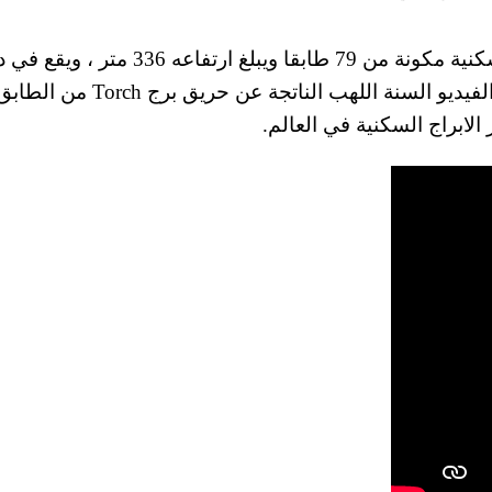
يذكر ان برج Torch هو عبارة عن ناطحة سحاب سكنية مكونة من 79 طابقا ويبلغ ارتفاعه 336 م
مارينا في مدينة دبي بالامارات ، وكما نشاهد في الفيديو السنة اللهب الناتجة عن ح