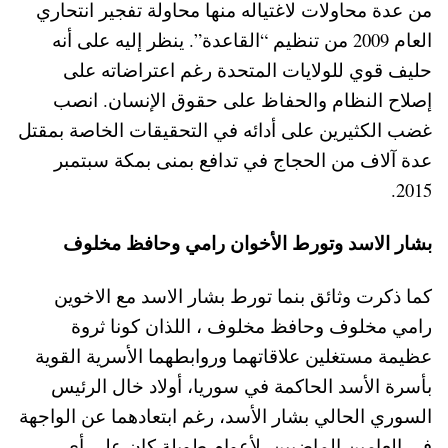
من عدة محاولات لاغتياله منها محاولة تفجير انتحاري
العام 2009 من تنظيم “القاعدة”. ينظر إليه على أنه
حليف قوي للولايات المتحدة رغم اعتراضاته على
إصلاح النظام والحفاظ على حقوق الإنسان. انصب
غضب الكثيرين على أدائه في التحقيقات الخاصة بمقتل
عدة آلاف من الحجاج في تدافع بمنى بمكة سبتمبر
2015.
بشار الاسد وتورط الأخوان رامي وحافظ مخلوف
كما ذكرت وثائق بنما تورط بشار الاسد مع الاخوين
رامي مخلوف وحافظ مخلوف ، اللذان كونا ثروة
عظيمة مستغلين علاقاتهما وروابطهما الأسرية القوية
بأسرة الأسد الحاكمة في سوريا، أولاد خال الرئيس
السوري الحالي بشار الأسد، رغم ابتعادهما عن الواجهة
في العامين الماضيين. لأعوام طويلة كان على أي