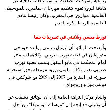
زراعية وشركات اتصالات. يرأس منظمة ثقافية غير
هادفة للربح تقوم بتنظيم مهرجان جماهيري للموسيقى
العالمية (موازين) في المغرب. وكان رئيسا لنادي
العاصمة الرباط لكرة القدم.
تورط ميسي وبلاتيني في تسريبات بنما
وأوضحت الوثائق أن ليونيل ميسي ووالده خورخي
متورطان في قضية تهرب ضريبي، وكلاهما سيمتثل
أمام المحكمة في مايو المقبل بسبب قضية تهرب
ضريبي تقدر بـ4.16 مليون يورو، مرتبطة بحق استخدام
صورته في الفترة من 2007 إلى 2009 مع شركتين في
دولتي بليز وأوروجواي.
وأشار مركز النزاهة العامة إلى أن الوثائق كشفت عن
أن بلاتيني قد إتجه إلى “موساك فونسيكا” من أجل