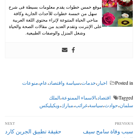
موقع خمس خطوات يقدم معلومات بسيطة فى شرح
سهل من خمسة خطوات للأحداث الجارية وكافة
مناحي الحياة المتنوعة لإثراء محتوي اللغة العربية
على الإنترنت وتقدم العديد من مقالات الصحة والحياة
وشغل المنزل والوصفات الطبيعية.
Posted in
اخبار
،
خدمات
،
سياسة واقتصاد
،
عام
،
منوعات
Tagged
اقتصاد
،
الاسماء الممنوعة
،
الملك
سلمان
،
حوادث
،
سياسة
،
غرائب
،
مبارك
،
ويكيليكس
تصفّح
NEXT
PREVIOUS
المقالات
Next
Previous
سبب وفاة سامح سيف
حقيقة تطبيق الجرين كارد