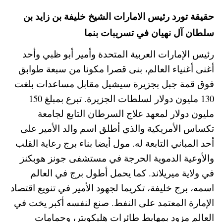
حقيقة تورد رئيس الامارات الشيخ خليفة بن زايد بن
سلطان آل نهيان في تسريبات بنما
رئيس الإمارات العربية المتحدة وأمير أبو ظبي وأحد
أغنى أغنياء العالم، بنى قصرا مكونا من سبعة طوابق
فوق قمة جبل بجزيرة سيشيل مقابل مساعدات بلغت
130 مليون دولار لسلطات الجزيرة. تبرع بمبلغ 150
مليون دولار لمعهد علاج السرطان التابع لجامعة
تكساس الأمريكية والذي أطلق اسم والد الأمير على
أحد المباني التابعة له. مول أيضا بناء برج رعاية القلب
والأوعية الدموية الحرجة في مستشفى جونز هوبكنز
في ولاية ميريلاند. كما يحمل أطول برج في العالم
اسمه، برج خليفة، تكريما لجهود الأمير في تنويع اقتصاد
الإمارة المعتمد على النفط. صنع لنفسه أكبر يخت في
العالم مزود بمهابط طائرات هليكوبتر، وحمامات