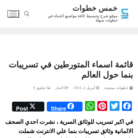
لتجاوز
خمس خطوات
لى
موقع شرح وتبسيط كافة مواضيع الحياة في
لمحتوى
خطوات سهلة
البحث عن:
قائمة اسماء المتورطين في تسريبات
بنما حول العالم
خطوات سعيدة
أبريل 4, 2016
اخبار
تعليق 0
W
Pi
T
Fa
Post
Share
ha
nt
wi
ce
في اكبر تسريب للوثائق السرية ، نشرت احدي الصحف
ts
er
tte
bo
الالمانية وثائق تسريبات بنما علي الانترنت شملت
A
es
r
ok