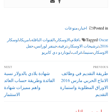
Posted in
اخبار
،
منوعات
Oscar
Tagged
،
افلام
،
الاوسكار
،
القنوات الناقلة
،
امريكا
،
اوسكار
2016
،
ترشيحات الاوسكار
،
ترفية
،
جينفر لورانس
،
حفل
الاوسكار
،
سنيما
،
غرائب
،
ليوناردو دي كابريو
تصفّح
NEXT
PREVIOUS
المقالات
Next
Previous
طريقة التقديم في وظائف
شهادة بلادي بالدولار نسبة
post:
post:
الانتاج الحربي مارس 2016
الفائدة وطريقة حساب العائد
الاوراق المطلوبة واستمارة
واهم مميزات شهادة
التقديم
الاستثمار
مواضيع مماثلة