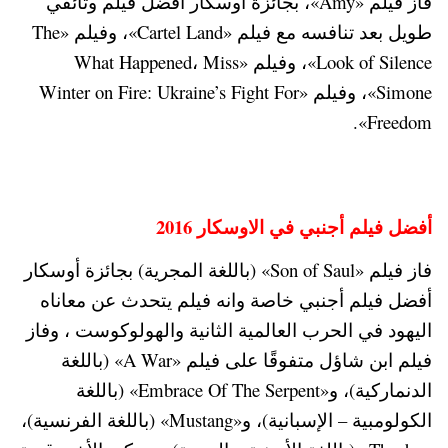
فاز فيلم «Amy»، بجائزة أوسكار أفضل فيلم وثائقي
طويل بعد تنافسه مع فيلم «Cartel Land»، وفيلم «The
Look of Silence»، وفيلم «What Happened، Miss
Simone»، وفيلم «Winter on Fire: Ukraine’s Fight For
Freedom».
أفضل فيلم أجنبي في الاوسكار 2016
فاز فيلم «Son of Saul» (باللغة المجرية) بجائزة أوسكار
أفضل فيلم أجنبي خاصة وانه فيلم يتحدث عن معاناه
اليهود في الحرب العالمية الثانية والهولوكوست ، وفاز
فيلم ابن شاؤل متفوقًا على فيلم «A War» (باللغة
الدنماركية)، و«Embrace Of The Serpent» (باللغة
الكولومبية – الإسبانية)، و«Mustang» (باللغة الفرنسية)،