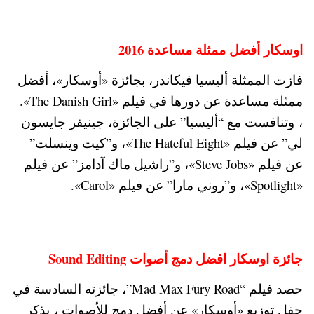
اوسكار أفضل ممثلة مساعدة 2016
فازت الممثلة أليسيا فيكاندر، بجائزة «أوسكار»، أفضل
ممثلة مساعدة عن دورها في فيلم «The Danish Girl».
، وتنافست مع “أليسيا” على الجائزة، جينيفر جايسون
لي” عن فيلم «The Hateful Eight»، و”كيت وينسلت”
عن فيلم «Steve Jobs»، و”راشيل ماك آدامز” عن فيلم
«Spotlight»، و”روني مارا” عن فيلم «Carol».
جائزة اوسكار افضل دمج أصوات Sound Editing
حصد فيلم “Mad Max Fury Road”، جائزته السادسة في
حفل توزيع «أوسكار» عن أفضل دمج للأصوات ، يذكر