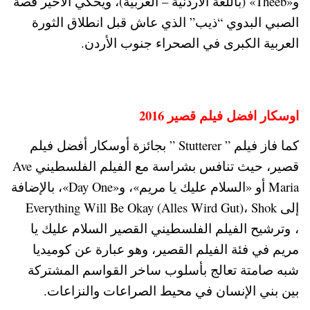
و«Theeb» (باللغة الأردنية – العربية)، ويحكي الأخير قصة
الصبي البدوي “ذيب” الذي عاش قبل انطلاق الثورة
العربية الكبرى في الصحراء جنوب الأردن.
اوسكار افضل فيلم قصير 2016
كما فاز فيلم ” Stutterer ” بجائزة أوسكار أفضل فيلم
قصير، حيث تنافس بشراسة مع الفيلم الفلسطيني Ave
Maria أو «السلام عليك يا مريم»، و«Day One»، بالإضافة
إلى Everything Will Be Okay (Alles Wird Gut)، Shok
، وترشيح الفيلم الفلسطيني القصير السلام عليك يا
مريم في فئة الفيلم القصير، وهو عبارة عن كوميديا
شبه صامتة تعالج بأسلوب ساخر القواسم المشتركة
بين بني الإنسان في محيط الصراعات والنزاعات.