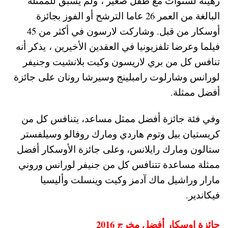
رهينة لسنوات مع طفل صغير ، ولم يسبق للممثلة
البالغة من العمر 26 عاما الترشح أو الفوز بجائزة
أوسكار من قبل. وشاركت لارسون في أكثر من 45
فيلما وعرضا تلفزيونيا في العقدين الأخيرين ، يذكر أنه
تنافس كل من بري لاريسون وكيت بلانشيت وجنيفر
لورانس وشارلوت رامبلينج وسيرشا رونان على جائزة
أفضل ممثلة.
وفي فئة جائزة أفضل ممثل مساعد، يتنافس كل من
كريستيان بيل وتوم هاردي ومارك روفالو وسيلفستر
ستالون ومارك رايلانس، وعلى جائزة الأوسكار أفضل
ممثلة مساعدة تتنافس كل من جنيفر لورانس وروني
مارار وراشيل ماك آدمز وكيت وينسلت وأليسيا
فيكاندير.
جائزة اوسكار أفضل مخرج 2016