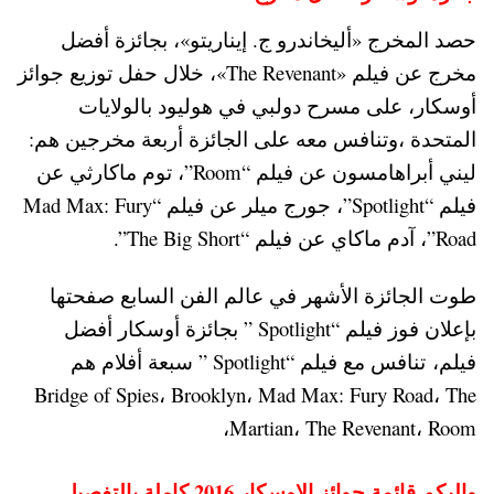
حصد المخرج «أليخاندرو ج. إيناريتو»، بجائزة أفضل
مخرج عن فيلم «The Revenant»، خلال حفل توزيع جوائز
أوسكار، على مسرح دولبي في هوليود بالولايات
المتحدة ،وتنافس معه على الجائزة أربعة مخرجين هم:
ليني أبراهامسون عن فيلم “Room”، توم ماكارثي عن
فيلم “Spotlight”، جورج ميلر عن فيلم “Mad Max: Fury
Road”، آدم ماكاي عن فيلم “The Big Short”.
طوت الجائزة الأشهر في عالم الفن السابع صفحتها
بإعلان فوز فيلم “Spotlight ” بجائزة أوسكار أفضل
فيلم، تنافس مع فيلم “Spotlight ” سبعة أفلام هم
Bridge of Spies، Brooklyn، Mad Max: Fury Road، The
Martian، The Revenant، Room،
واليكم قائمة جوائز الاوسكار 2016 كاملة بالتفصيل