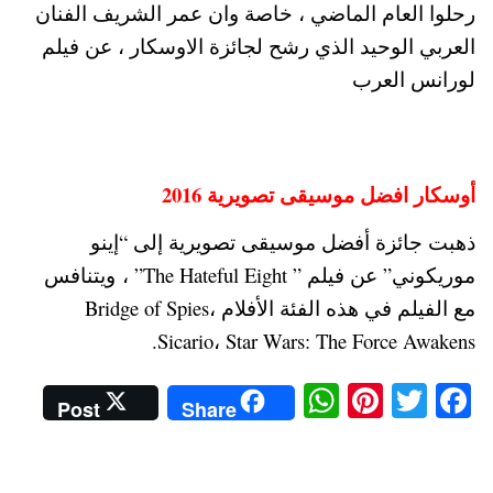
رحلوا العام الماضي ، خاصة وان عمر الشريف الفنان
العربي الوحيد الذي رشح لجائزة الاوسكار ، عن فيلم
لورانس العرب
أوسكار افضل موسيقى تصويرية 2016
ذهبت جائزة أفضل موسيقى تصويرية إلى “إينو
موريكوني” عن فيلم ” The Hateful Eight” ، ويتنافس
مع الفيلم في هذه الفئة الأفلام Bridge of Spies،
Sicario، Star Wars: The Force Awakens.
W
Pi
T
Fa
Post
Share
ha
nt
wi
ce
ts
er
tte
bo