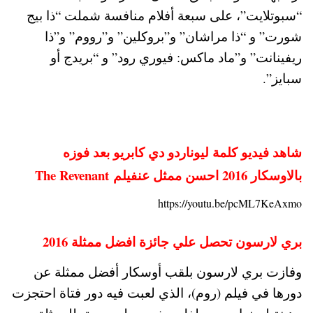
“سبوتلايت”، على سبعة أفلام منافسة شملت “ذا بيج
شورت” و “ذا مراشان” و”بروكلين” و”رووم” و”ذا
ريفينانت” و”ماد ماكس: فيوري رود” و “بريدج أو
سبايز”.
شاهد فيديو كلمة ليوناردو دي كابريو بعد فوزه
بالاوسكار 2016 احسن ممثل عنفيلم The Revenant
https://youtu.be/pcML7KeAxmo
بري لارسون تحصل علي جائزة افضل ممثلة 2016
وفازت بري لارسون بلقب أوسكار أفضل ممثلة عن
دورها في فيلم (روم)، الذي لعبت فيه دور فتاة احتجزت