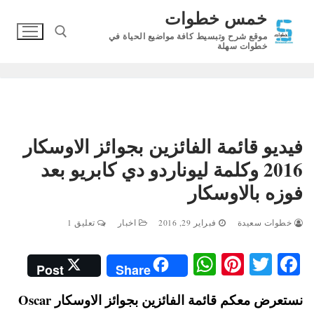
لتجاوز
خمس خطوات
لى
موقع شرح وتبسيط كافة مواضيع الحياة في
لمحتوى
خطوات سهلة
البحث عن:
فيديو قائمة الفائزين بجوائز الاوسكار
2016 وكلمة ليوناردو دي كابريو بعد
فوزه بالاوسكار
خطوات سعيدة
فبراير 29, 2016
اخبار
تعليق 1
W
Pi
T
Fa
Post
Share
ha
nt
wi
ce
نستعرض معكم قائمة الفائزين بجوائز الاوسكار Oscar
ts
er
tte
bo