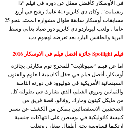
في الأوسكار كأفضل ممثل عن دوره في فيلم “ذا
ريفينانت”. وكان دي كابريو (41 عاما) رشح في أربع
مسابقات أوسكار سابقة طوال مشواره الممتد لنحو 25
عاما ، ولعب ليوناردو دي كابريو دور صياد يعاني وسط
البرية والطقس البارد بعد تعرضه لهجوم دب.
فيلم Spotlight جائزة افضل فيلم في الاوسكار 2016
اما عن فيلم “سبوتلايت” للمخرج توم مكارثي بجائزة
أوسكار، أفضل فيلم في حفل أكاديمية العلوم والفنون
السينمائية الأمريكية في هوليوود في دورته الثامنة
والثمانين ويروي الفيلم، الذي يشارك في بطولته كل
من مايكل كيتون ومارك روفالو، قصة فريق من
الصحفيين الاستقصائيين يتمكن من الكشف عن تستر
كنيسة كاثوليكية في بوسطن على انتهاكات جنسية
ارتكبها قساوسة بحق أطفال صغار ، وتغلب