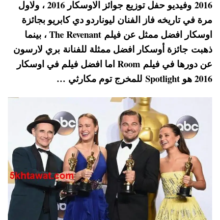
2016 وفيديو حفل توزيع جوائز الاوسكار 2016 ، ولاول
A
es
r
ok
مرة في تاريخه فاز الفنان ليوناردو دي كابريو بجائزة
pp
t
اوسكار افضل ممثل عن فيلم The Revenant ، بينما
ذهبت جائزة أوسكار افضل ممثلة للفنانة بري لارسون
عن دورها في فيلم Room اما افضل فيلم في اوسكار
2016 هو Spotlight للمخرج توم مكارثي …