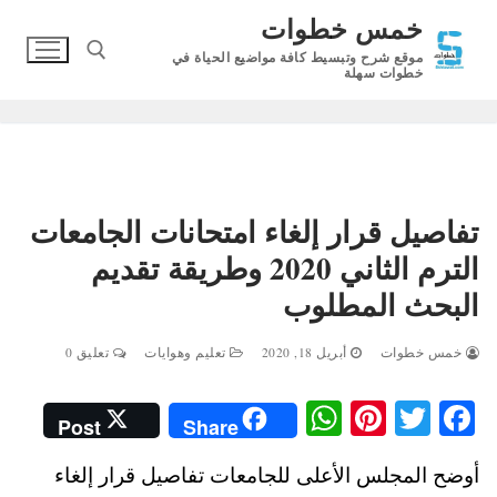
لتجاوز
خمس خطوات
لى
موقع شرح وتبسيط كافة مواضيع الحياة في
لمحتوى
خطوات سهلة
البحث عن:
تفاصيل قرار إلغاء امتحانات الجامعات
الترم الثاني 2020 وطريقة تقديم
البحث المطلوب
خمس خطوات
أبريل 18, 2020
تعليم وهوايات
تعليق 0
W
Pi
T
Fa
Post
Share
ha
nt
wi
ce
أوضح المجلس الأعلى للجامعات تفاصيل قرار إلغاء
ts
er
tte
bo