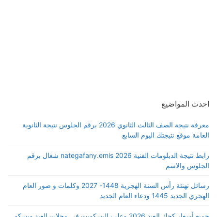
احدث المواضيع
معرفة نتيجة الصف الثالث الثانوي 2026 برقم الجلوس نتيجة الثانوية
العامة موقع نتيجتك اليوم السابع
رابط نتيجة الدبلومات الفنية 2026 nategafany.emis شغال برقم
الجلوس والاسم
رسائل تهنئة رأس السنة الهجرية 1448- 2027 وكلمات و صور العام
الهجري الجديد 1445 ودعاء العام الجديد
جميع أسعار كحك العيد 2026 وعلب البسكويت في محلات العبد وبسكو