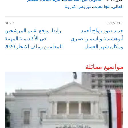
العالي
،
الجامعات
،
فيروس كورونا
تصفّح
NEXT
PREVIOUS
المقالات
Next
Previous
جديد صور زواج أحمد
رابط موقع تقييم المرشحين
post:
post:
أبوهشيمة وياسمين صبري
في الأكاديمية المهنية
ومكان شهر العسل
للمعلمين وملف الانجاز 2020
مواضيع مماثلة