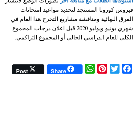
استوفاها الطلاب مع متابعة اخر
تطورات الوضع لانتشار
فيروس كورونا المستجد لتحديد مواعيد امتحانات
الفرق النهائية ومناقشة مشاريع التخرج هذا العام في
شهري يونيو ويوليو 2020 قبل اعلان درجات المجموع
الكلي للعام الدراسي الحالي أو المجموع التراكمي.
W
Pi
T
Fa
Post
Share
ha
nt
wi
ce
ts
er
tte
bo
A
es
r
ok
pp
t