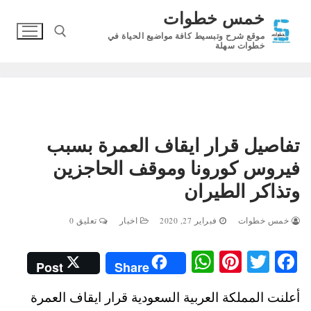
لتجاوز
خمس خطوات
لى
موقع شرح وتبسيط كافة مواضيع الحياة في
لمحتوى
خطوات سهلة
البحث عن:
تفاصيل قرار ايقاف العمرة بسبب
فيروس كورونا وموقف الحاجزين
وتذاكر الطيران
خمس خطوات
فبراير 27, 2020
اخبار
تعليق 0
W
Pi
T
Fa
Post
Share
ha
nt
wi
ce
أعلنت المملكة العربية السعودية قرار ايقاف العمرة
ts
er
tte
bo