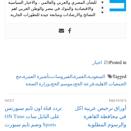
للشأن المصري والعربي والعالمي ، والاخبار السياسية
والاقتصادية والبنوك في مصر والوطن العربي اهم
النصائح والارشادات ومتابعة جيدة للتطورات الجارية.
Posted in
اخبار
Tagged
السعودية
،
العمرة
،
الفيروسات
،
تأشيرة العمرة
،
حج
الجمعيات الاهلية
،
قرعة الحج
،
موسم الحج
،
وزارة الصحة
تصفّح
NEXT
PREVIOUS
المقالات
Next
Previous
أوراق ترخيص عربية اكل
تردد قناة اون تايم سبورتس
post:
post:
في محافظة القاهرة
على النايل سات ON Time
والرسوم المطلوبة
Sports وضم تايم سبورت