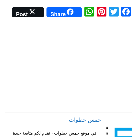
W
Pi
T
Fa
Post
Share
ha
nt
wi
ce
ts
er
tte
bo
A
es
r
ok
pp
t
خمس خطوات
في موقع خمس خطوات ، نقدم لكم متابعة جيدة