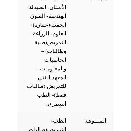
الأسنان- الصيدلة-
الهندسة- الفنون
الجميلة(عمارة)-
العلوم- الزراعة –
التمريض(طلبة
وطالبات) –
الحاسبات
والمعلومات –
المعهد الفني
للتمريض (طالبات
فقط)- الطب
البيطرى.
المنــوفية
الطب-
التمريض(طالبات