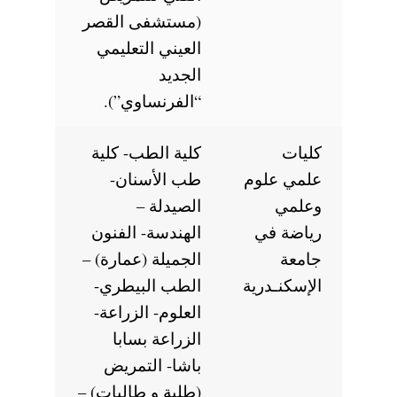
(مستشفى القصر
العيني التعليمي
الجديد
“الفرنساوي”).
كليات
كلية الطب- كلية
علمي علوم
طب الأسنان-
وعلمي
الصيدلة –
رياضة في
الهندسة- الفنون
جامعة
الجميلة (عمارة) –
الإسكنـدرية
الطب البيطري-
العلوم- الزراعة-
الزراعة بسابا
باشا- التمريض
(طلبة و طالبات) –