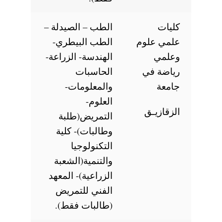
كليات
الطب – الصيدلة –
علمي علوم
الطب البيطري-
وعلمي
الهندسة- الزراعة-
رياضة في
الحاسبات
جامعة
والمعلومات-
العلوم-
الزقازيـق
التمريض(طلبة
وطالبات)- كلية
التكنولوجيا
والتنمية(الشعبة
الزراعية)- المعهد
الفني للتمريض
(طالبات فقط).