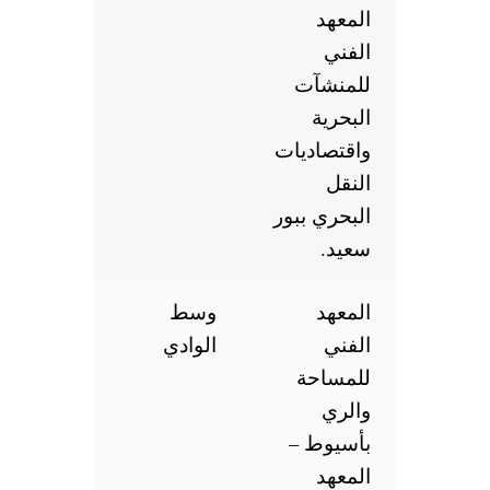
المعهد
الفني
للمنشآت
البحرية
واقتصاديات
النقل
البحري ببور
سعيد.
المعهد
وسط
الفني
الوادي
للمساحة
والري
بأسيوط –
المعهد