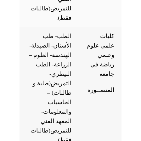
للتمريض(طالبات
فقط).
كليات
الطب- طب
علمي علوم
الأسنان- الصيدلة-
وعلمي
الهندسة- العلوم –
رياضة في
الزراعة- الطب
جامعة
البيطري-
التمريض(طلبة و
المنصــورة
طالبات) –
الحاسبات
والمعلومات-
المعهد الفني
للتمريض(طالبات
فقط).