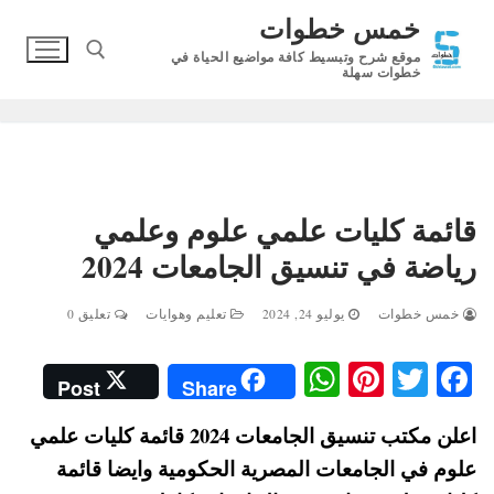
مس خطوات
قع شرح وتبسيط كافة مواضيع الحياة في
وات سهلة
البحث عن:
 كليات علمي علوم وعلمي
في تنسيق الجامعات 2024
وات
يوليو 24, 2024
تعليم وهوايات
تعليق 0
W
Pi
T
Post
Share
ha
nt
wi
اعلن مكتب تنسيق الجامعات 2024 قائمة كليات علمي
ts
er
tte
الجامعات المصرية الحكومية وايضا قائمة
A
es
r