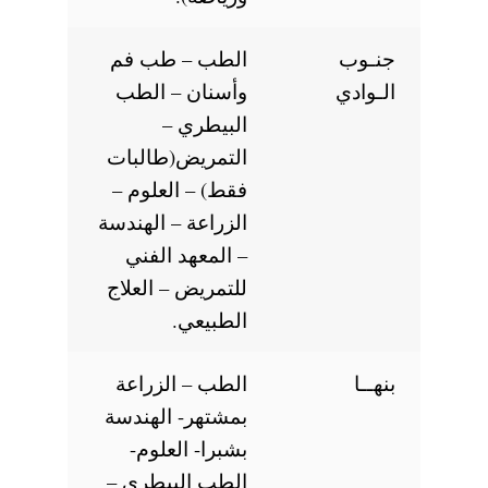
جنـوب
الطب – طب فم
الـوادي
وأسنان – الطب
البيطري –
التمريض(طالبات
فقط) – العلوم –
الزراعة – الهندسة
– المعهد الفني
للتمريض – العلاج
الطبيعي.
بنهــا
الطب – الزراعة
بمشتهر- الهندسة
بشبرا- العلوم-
الطب البيطري –