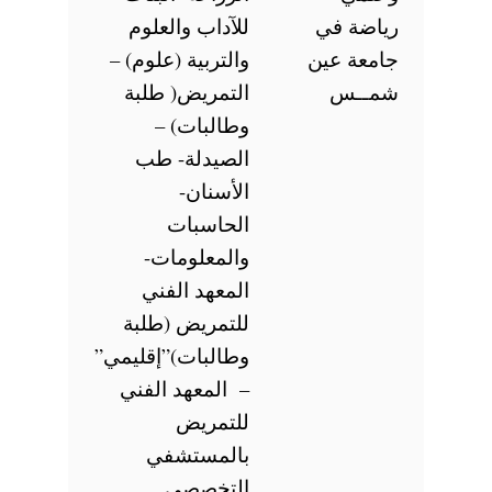
رياضة في
للآداب والعلوم
جامعة عين
والتربية (علوم) –
شمــس
التمريض( طلبة
وطالبات) –
الصيدلة- طب
الأسنان-
الحاسبات
والمعلومات-
المعهد الفني
للتمريض (طلبة
وطالبات)”إقليمي”
– المعهد الفني
للتمريض
بالمستشفي
التخصصي