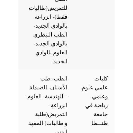
للتمريض(طالبات
فقط(- الزراعة
بالوادي الجديد-
الطب البيطري
بالوادي الجديد-
العلوم بالوادي
الجديد.
كليات
الطب- طب
علمي علوم
الأسنان- الصيدلة
وعلمي
– الهندسة- العلوم-
رياضة في
الزراعة-
جامعة
التمريض(طلبة
طنــطا
و طالبات) المعهد
الفني