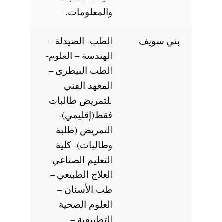
والمعلومات.
بني سويف
الطب- الصيدلة –
الهندسة – العلوم-
الطب البيطري –
المعهد الفني
للتمريض طالبات
فقط(إقليمي)-
التمريض (طلبة
وطالبات)- كلية
التعليم الصناعي –
العلاج الطبيعي –
طب الأسنان –
العلوم الصحية
التطبيقية –