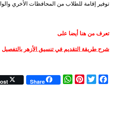
توفير إقامة للطلاب من المحافظات الأخري والوافدي
تعرف من هنا أيضا على
شرح طريقة التقديم في تنسيق الأزهر بالتفصيل
W
Pi
T
Fa
ost
Share
ha
nt
wi
ce
ts
er
tte
bo
A
es
r
ok
pp
t