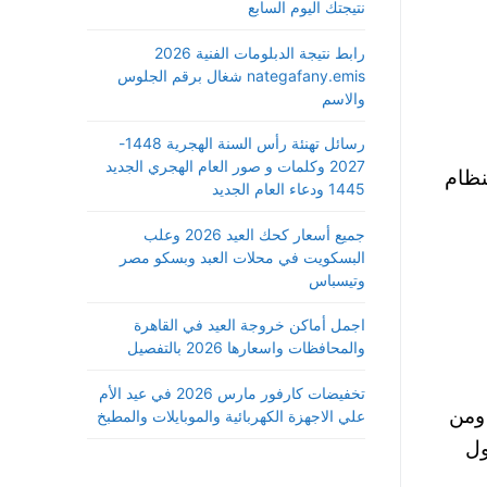
نتيجتك اليوم السابع
رابط نتيجة الدبلومات الفنية 2026
nategafany.emis شغال برقم الجلوس
والاسم
رسائل تهنئة رأس السنة الهجرية 1448-
2027 وكلمات و صور العام الهجري الجديد
الدفعة الأولى بنظام
1445 ودعاء العام الجديد
جميع أسعار كحك العيد 2026 وعلب
البسكويت في محلات العبد وبسكو مصر
وتيسباس
اجمل أماكن خروجة العيد في القاهرة
والمحافظات واسعارها 2026 بالتفصيل
تخفيضات كارفور مارس 2026 في عيد الأم
ون المتقدمين في كلية الطب الخاصة الجديدة ، من حملة شهادة إتمام الثانوية الأزهرية 2023-2024 ومن
علي الاجهزة الكهربائية والموبايلات والمطبخ
ول