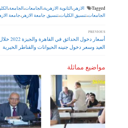
Tagged
الازهر
،
الثانوية الازهرية
،
الجامعات
،
الجامعة
،
الكل
الجامعات
،
تنسيق الكليات
،
تنسيق جامعة الازهر
،
جامعة الازه
تصفّح
PREVIOUS
Previous
أسعار دخول الحدائق في ال
المقالات
post:
العيد وسعر دخول جنينه الحيوانات والقناطر الخيرية
مواضيع مماثلة