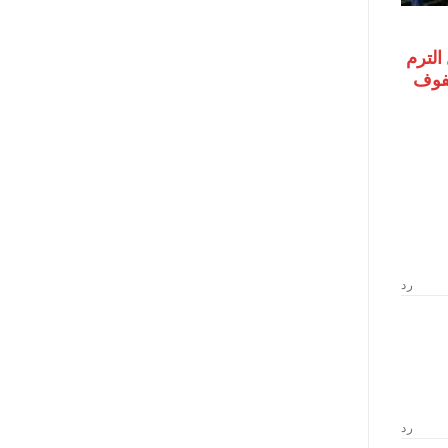
الترم
 الصفوف
رد
رد