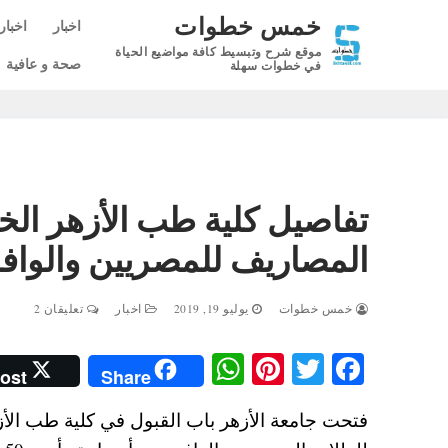
لتجاوز
خمس خطوات
اخبار
اخبار
لى
موقع شرح وتبسيط كافة مواضيع الحياة
لمحتوى
صحة و عافية
في خطوات سهلة
المصاريف للمصريين والواف
خمس خطوات
يوليو 19, 2019
اخبار
تعليقان 2
W
Pi
T
Fa
ost
Share
ha
nt
wi
ce
ts
er
tte
bo