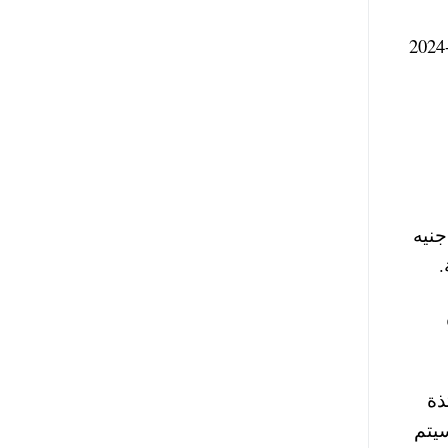
كما سيتم خفض درجات القبول في الكلية الخاصة بالأزهر بنسبة 5 % اقل عن تنسيق كليات طب الأزهر 2023-2024
ص فستكون المصاريف للطلاب المصريين 50 ألف جنيه
ذة
سيتم