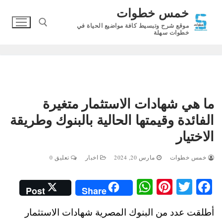
لتجاوز
خمس خطوات
لى
موقع شرح وتبسيط كافة مواضيع الحياة في
لمحتوى
خطوات سهلة
البحث عن:
ما هي شهادات الاستثمار متغيرة
الفائدة وقيمتها الحالية بالبنوك وطريقة
الاختيار
خمس خطوات
مارس 20, 2024
اخبار
تعليق 0
W
Pi
T
Fa
Post
Share
ha
nt
wi
ce
أطلقت عدد من البنوك المصرية شهادات الاستثمار
ts
er
tte
bo