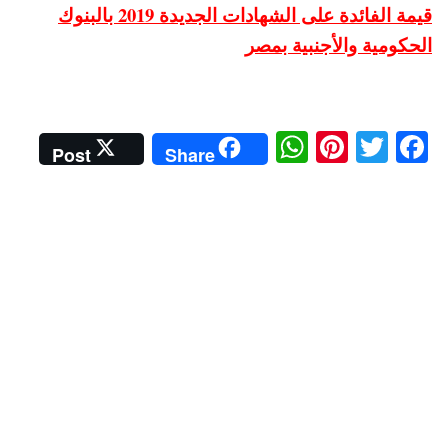
قيمة الفائدة على الشهادات الجديدة 2019 بالبنوك
الحكومية والأجنبية بمصر
W
Pi
T
Fa
Post
Share
ha
nt
wi
ce
ts
er
tte
bo
A
es
r
ok
pp
t