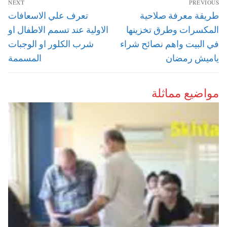
NEXT
PREVIOUS
المقالات
Next
Previous
طريقة معرفة صلاحية
تعرف علي الاسعافات
post:
post:
المكسرات وطرق تخزينها
الاولية عند تسمم الاطفال او
في البيت واهم نصائح شراء
شرب الكلور او الوجبات
ياميش رمضان
المسممة
مواضيع مماثلة