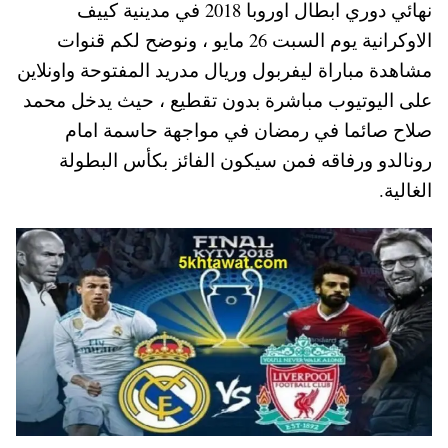
نهائي دوري ابطال اوروبا 2018 في مدينية كييف
A
es
r
ok
الاوكرانية يوم السبت 26 مايو ، ونوضح لكم قنوات
pp
t
مشاهدة مباراة ليفربول وريال مدريد المفتوحة واونلاين
على اليوتيوب مباشرة بدون تقطيع ، حيث يدخل محمد
صلاح صائما في رمضان في مواجهة حاسمة امام
رونالدو ورفاقه فمن سيكون الفائز بكأس البطولة
الغالية.