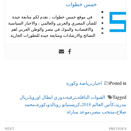
خمس خطوات
في موقع خمس خطوات ، نقدم لكم متابعة جيدة
للشأن المصري والعربي والعالمي ، والاخبار السياسية
والاقتصادية والبنوك في مصر والوطن العربي اهم
النصائح والارشادات ومتابعة جيدة للتطورات الجارية.
Posted in
اخبار
،
رياضة وكورة
Tagged
القنوات الناقلة
،
ترفية
،
دوري ابطال اوروبا
،
ريال
مدريد
،
كأس العالم 2018
،
كريستيانو رونالدو
،
كورة
،
محمد
صلاح
،
منتخب مصر
،
موعد مباراة
تصفّح
NEXT
PREVIOUS