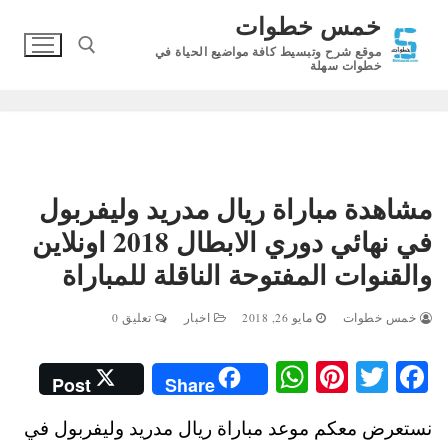
لتجاوز
خمس خطوات
لى
موقع شرح وتبسيط كافة مواضيع الحياة في
لمحتوى
خطوات سهلة
البحث عن:
مشاهدة مباراة ريال مدريد وليفربول
في نهائي دوري الابطال 2018 اونلاين
والقنوات المفتوحة الناقلة للمباراة
خمس خطوات
مايو 26, 2018
اخبار
تعليق 0
W
Pi
T
Fa
Post
Share
ha
nt
wi
ce
نستعرض معكم موعد مباراة ريال مدريد وليفربول في
ts
er
tte
bo