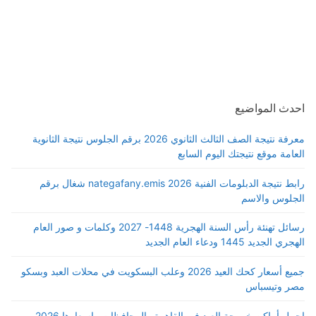
احدث المواضيع
معرفة نتيجة الصف الثالث الثانوي 2026 برقم الجلوس نتيجة الثانوية
العامة موقع نتيجتك اليوم السابع
رابط نتيجة الدبلومات الفنية 2026 nategafany.emis شغال برقم
الجلوس والاسم
رسائل تهنئة رأس السنة الهجرية 1448- 2027 وكلمات و صور العام
الهجري الجديد 1445 ودعاء العام الجديد
جميع أسعار كحك العيد 2026 وعلب البسكويت في محلات العبد وبسكو
مصر وتيسباس
اجمل أماكن خروجة العيد في القاهرة والمحافظات واسعارها 2026