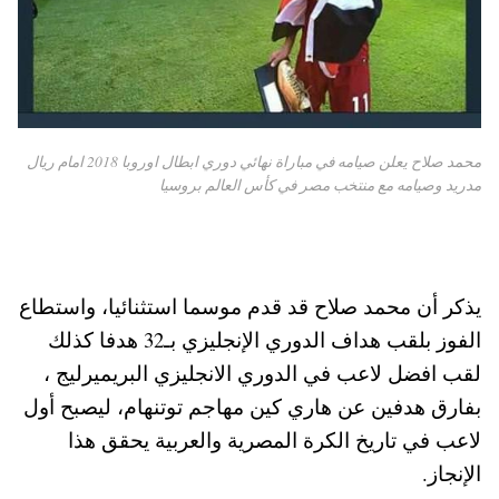
محمد صلاح يعلن صيامه في مباراة نهائي دوري ابطال اوروبا 2018 امام ريال
مدريد وصيامه مع منتخب مصر في كأس العالم بروسيا
يذكر أن محمد صلاح قد قدم موسما استثنائيا، واستطاع
الفوز بلقب هداف الدوري الإنجليزي بـ32 هدفا كذلك
لقب افضل لاعب في الدوري الانجليزي البريميرليج ،
بفارق هدفين عن هاري كين مهاجم توتنهام، ليصبح أول
لاعب في تاريخ الكرة المصرية والعربية يحقق هذا
الإنجاز.