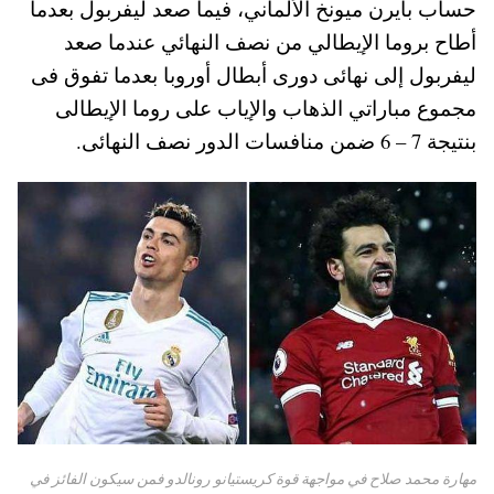
حساب بايرن ميونخ الألماني، فيما صعد ليفربول بعدما
أطاح بروما الإيطالي من نصف النهائي عندما صعد
ليفربول إلى نهائى دورى أبطال أوروبا بعدما تفوق فى
مجموع مباراتي الذهاب والإياب على روما الإيطالى
بنتيجة 7 – 6 ضمن منافسات الدور نصف النهائى.
مهارة محمد صلاح في مواجهة قوة كريستيانو رونالدو فمن سيكون الفائز في