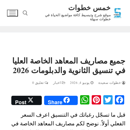
لتجاوز
خمس خطوات
لى
موقع شرح وتبسيط كافة مواضيع الحياة في
لمحتوى
خطوات سهلة
البحث عن:
جميع مصاريف المعاهد الخاصة العليا
في تنسيق الثانوية والدبلومات 2026
خطوات سعيدة
يونيو 4, 2026
اخبار
تعليق 0
W
Pi
T
Fa
Post
Share
ha
nt
wi
ce
قبل ما تسجّل رغباتك في التنسيق اعرف السعر
ts
er
tte
bo
الفعلي أولاً. نوضح لكم مصاريف المعاهد الخاصة في
A
es
r
ok