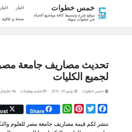
لتجاوز
خمس خطوات
اخبار
اخبار
لى
موقع شرح وتبسيط كافة مواضيع الحياة
لمحتوى
صحة و عافية
في خطوات سهلة
لجميع الكليات
خمس خطوات
يونيو 20, 2024
تعليم وهوايات
تعليقان 
W
Pi
T
Fa
ost
Share
ha
nt
wi
ce
ts
er
tte
bo