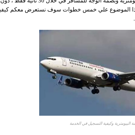
بوابات الكترونية لفحص جواز السفر و البصمة البومترية وبصمة الوجه للمسافر في خلال 30 ثانية فقط ، دون
 هذا الموضوع علي خمس خطوات سوف نستعرض معكم كيفي
ة البيومترية وكيفية التسجيل في الخدمة