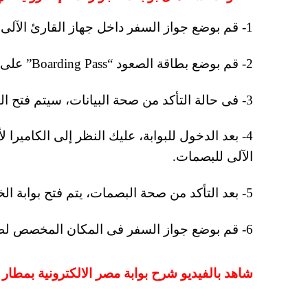
1- قم بوضع جواز السفر داخل جهاز القارئ الآلى الموجود أمام البوابة الإلكترونية للجوازات.
2- قم بوضع بطاقة الصعود “Boarding Pass” على جهاز القارئ الآلى.
3- فى حالة التأكد من صحة البيانات، سيتم فتح البوابة تلقائيا، ويمكنك الدخول الآن.
4- بعد الدخول للبوابة، عليك النظر إلى الكامير
الآلى للبصمات.
5- بعد التأكد من صحة البصمات، يتم فتح بوابة الخروج تلقائيا، ويمكنك الخروج الآن.
6- قم بوضع جواز السفر فى المكان المخصص لطباعة ختم الدخول أو الخروج على الجواز.
شاهد بالفيديو شرح بوابة مصر الالكترونية بمطار 