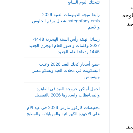
نتيجتك اليوم السابع
ل
رابط نتيجة الدبلومات الفنية 2026
لوجه
nategafany.emis شغال برقم الجلوس
حة
والاسم
رسائل تهنئة رأس السنة الهجرية 1448-
2027 وكلمات و صور العام الهجري الجديد
1445 ودعاء العام الجديد
جميع أسعار كحك العيد 2026 وعلب
البسكويت في محلات العبد وبسكو مصر
وتيسباس
اجمل أماكن خروجة العيد في القاهرة
والمحافظات واسعارها 2026 بالتفصيل
تخفيضات كارفور مارس 2026 في عيد الأم
علي الاجهزة الكهربائية والموبايلات والمطبخ
مة،