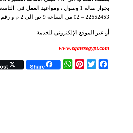
بجوار صاله 1 وصول ، ومواعيد العمل في ا
22652453 – 02 من الساعة 9 ص الي 2 م و رقم 01000964191 من الساعة 9 ص الي 8 م .
أو عبر الموقع الإلكتروني للخدمة
www.egatesegypt.com
W
Pi
T
Fa
ost
Share
ha
nt
wi
ce
ts
er
tte
bo
A
es
r
ok
pp
t