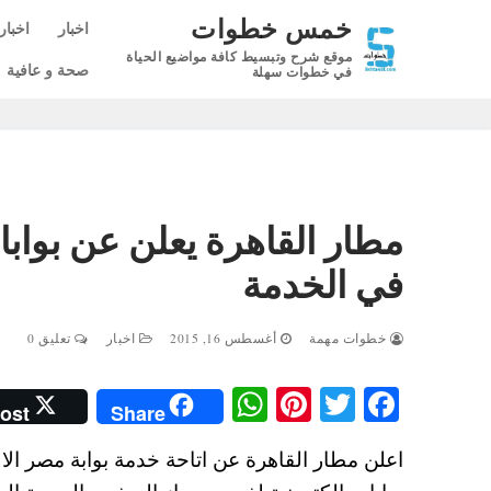
لتجاوز
خمس خطوات
اخبار
اخبار
لى
موقع شرح وتبسيط كافة مواضيع الحياة
لمحتوى
صحة و عافية
في خطوات سهلة
مطار القاهرة يعلن عن بوابا
في الخدمة
خطوات مهمة
أغسطس 16, 2015
اخبار
تعليق 0
W
Pi
T
Fa
ost
Share
ha
nt
wi
ce
اعلن مطار القاهرة عن اتاحة خدمة بوابة مصر ا
ts
er
tte
bo