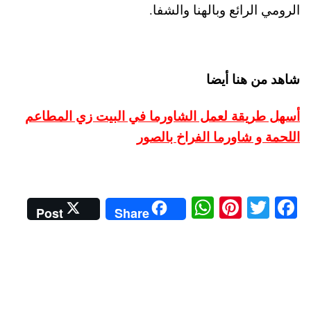
الرومي الرائع وبالهنا والشفا.
شاهد من هنا أيضا
أسهل طريقة لعمل الشاورما في البيت زي المطاعم
اللحمة و شاورما الفراخ بالصور
W
Pi
T
Fa
Post
Share
ha
nt
wi
ce
ts
er
tte
bo
A
es
r
ok
pp
t