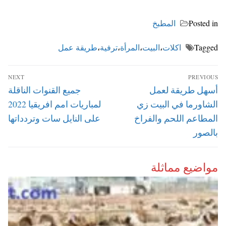
Posted in
المطبخ
Tagged
اكلات
،
البيت
،
المرأة
،
ترفية
،
طريقة عمل
تصفّح
NEXT
PREVIOUS
المقالات
Next
Previous
أسهل طريقة لعمل
جميع القنوات الناقلة
post:
post:
الشاورما في البيت زي
لمباريات امم افريقيا 2022
المطاعم اللحم والفراخ
على النايل سات وتردداتها
بالصور
مواضيع مماثلة