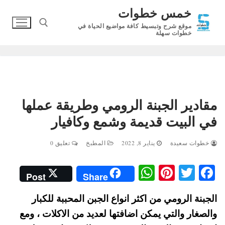
لتجاوز
خمس خطوات
لى
موقع شرح وتبسيط كافة مواضيع الحياة في
لمحتوى
خطوات سهلة
البحث عن:
مقادير الجبنة الرومي وطريقة عملها
في البيت قديمة وشمع وكافيار
خطوات سعيدة
يناير 8, 2022
المطبخ
تعليق 0
W
Pi
T
Fa
Post
Share
ha
nt
wi
ce
الجبنة الرومي من اكثر انواع الجبن المحببة للكبار
ts
er
tte
bo
والصغار والتي يمكن اضافتها لعديد من الاكلات ، ومع
A
es
r
ok