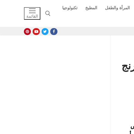
المرأة والطفل
المطبخ
تكنولوجيا
القائمة
البحث عن:
202 في فودافون وWE واورنج
روض