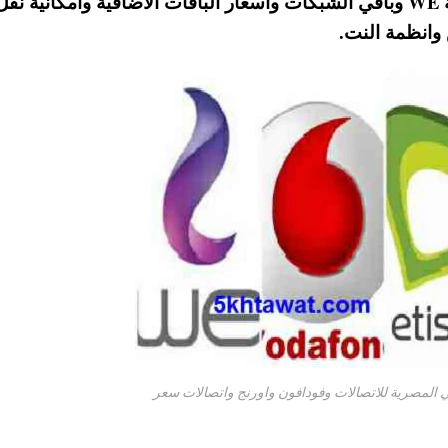
وانظمة الموبايل انترنت ، و سعر الميجا في شبكة WE وباقي الشبكات وأسعار الباقات الاضافية وامكانية ن
 وانظمة النت.
في المصرية للاتصالات وفودافون واورنج واتصالات سعر