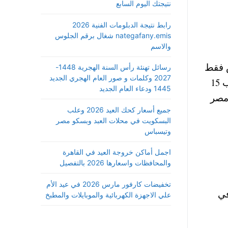
نتيجتك اليوم السابع
رابط نتيجة الدبلومات الفنية 2026
nategafany.emis شغال برقم الجلوس
والاسم
 للدقيقة و ميجا انترنت المحمول في مصر ب 12 قرش فقط
رسائل تهنئة رأس السنة الهجرية 1448-
2027 وكلمات و صور العام الهجري الجديد
عبر شبكة المحمول الرابعة تحت شعار”إحنا معاك-WE”، كما اعلنت عن بيع خط محمول المصرية للاتصالات ب 15
1445 ودعاء العام الجديد
 مصر
جميع أسعار كحك العيد 2026 وعلب
البسكويت في محلات العبد وبسكو مصر
وتيسباس
اجمل أماكن خروجة العيد في القاهرة
والمحافظات واسعارها 2026 بالتفصيل
تخفيضات كارفور مارس 2026 في عيد الأم
 في
علي الاجهزة الكهربائية والموبايلات والمطبخ