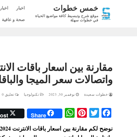
لتجاوز
خمس خطوات
اخبار
اخبار
لى
موقع شرح وتبسيط كافة مواضيع الحياة
لمحتوى
صحة و عافية
في خطوات سهلة
واتصالات سعر الميجا والباق
خطوات سعيدة
نوفمبر 30, 2023
تكنولوجيا
تعليق 0
W
Pi
T
Fa
ost
Share
ha
nt
wi
ce
ts
er
tte
bo