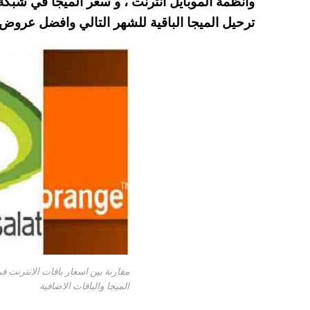
A
es
r
ok
ترحيل الميجا الباقية للشهر التالي وافضل عروض
pp
t
مقارنة بين اسعار باقات الانترنت 
الميجا والباقات الاضافية