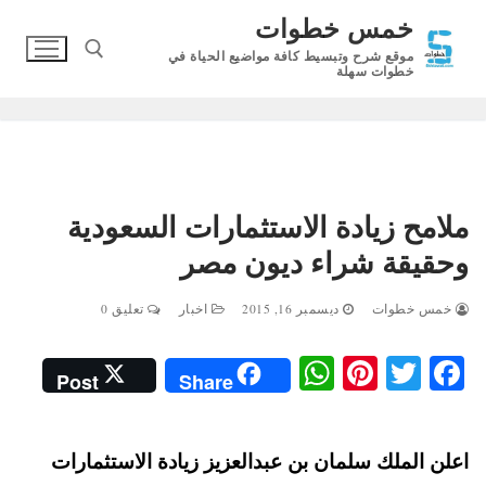
لتجاوز
خمس خطوات
لى
موقع شرح وتبسيط كافة مواضيع الحياة في
لمحتوى
خطوات سهلة
البحث عن:
ملامح زيادة الاستثمارات السعودية
وحقيقة شراء ديون مصر
خمس خطوات
ديسمبر 16, 2015
اخبار
تعليق 0
W
Pi
T
Fa
Post
Share
ha
nt
wi
ce
ts
er
tte
bo
اعلن الملك سلمان بن عبدالعزيز زيادة الاستثمارات
A
es
r
ok