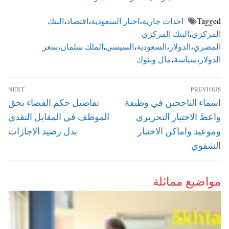
Tagged
احداث جارية
،
اخبار السعودية
،
اقتصاد
،
البنك
المركزي
،
البنك المركزي
المصري
،
الدولار
،
السعودية
،
السيسي
،
الملك سلمان
،
سعر
الدولار
،
سياسة
،
مال وبنوك
تصفّح
NEXT
PREVIOUS
المقالات
Next
Previous
اسماء الناجحين في وظيفة
تفاصيل حكم القضاء بحق
post:
post:
واعظ الاختبار التحريري
الموظف في المقابل النقدي
وموعيد واماكن الاختبار
بدل رصيد الاجازات
الشفوي
مواضيع مماثلة