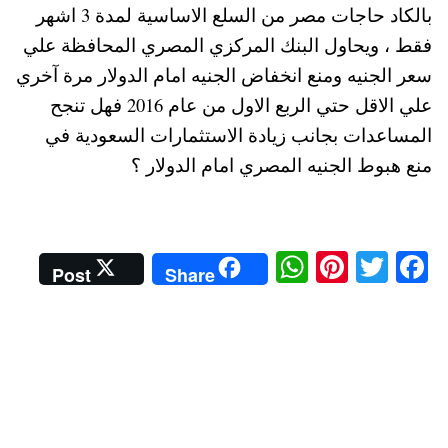
بالكاد حاجات مصر من السلع الاساسية لمدة 3 اشهر
فقط ، ويحاول البنك المركزي المصري المحافظة علي
سعر الجنيه ومنع انخفاض الجنيه امام الدولار مرة آخري
علي الاقل حتي الربع الاول من عام 2016 فهل تنجح
المساعدات بجانب زيادة الاستثمارات السعودية في
منع هبوط الجنيه المصري امام الدولار ؟
W
Pi
T
Fa
Post
Share
ha
nt
wi
ce
ts
er
tte
bo
A
es
r
ok
pp
t