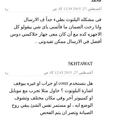
أغسطس 27, 2015 AT 12:39 ص
رد
فى مشكله البلتوث بطيء جدآ ف الارسال
وانا رحت الضمان ما فأتمنى باى شي بيقولو كل
الاجهزه كده مع أن كان معى جهاز جلاكسي دوس
أفضل في الارسال ممكن تفيدونى ..
5KHTAWAT
أغسطس 27, 2015 AT 12:43 ص
رد
هل بتستخدم cover او جراب او غيره بيوقف
اشارة البلوتوث ؟ حاول مثلا تجرب مع موبايل
او كمبيوتر آخر وفي مكان مختلف وتشوف
الوضع ايه ، لو مستمر نفس الشئ يبقي روح
الصيانة وتصر ان يتم الفحص