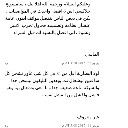
وعليكم السلام ورحمه الله اهلا بيك ، سامسونج
جلاكسي اس 6 افضل واحدث في المواصفات ،
لكن في بعض الناس بتفضل هواتف ايفون عامة
علشان نظامه وتصميمه فحاول تجرب الاتنين
وتشوف اني افضل بالنسبة لك قبل الشراء
الماسي
يونيو 22, 2015 AT 4:20 م
رد
اولا البطارية اقل من s5 في كل شي عاوز تشحن كل
ساعتين لوشغال نت وبعدين التليفون بيسخن جدا
والشبكة بتاعة ضعيفة جدا وانا معي وشغال بيه وهو
فاشل وافشل من الفشل نفسه
غير معروف
يونيو 11, 2015 AT 3:08 م
رد