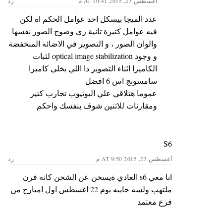
أغسطس 23, 2015 AT 10:41 م
رد
عدد الميجا بيسكل احد عوامل الحكم اه لكن
فيه عوامل كتيرة تانية زي وضوح الصور نفسها
والوان الصور ، و التصوير في الاضائه المنخفضة
و وجود optical image stabilization لثبات
الكاميرا اثناء التصوير دا اللي يخلي كاميرا
سامسونج اس 6 افضل
عموما هتلاقي علي اليوتيوب تجارب كتير
ومقارنات للاتنين شوف بنفسك واحكم
S6
أغسطس 23, 2015 AT 9:50 م
رد
انا معي s6 العادي ةيسخن عن الشحن كانه فرن
ملتهب ولسه جايبه يوم 22 اغسطس اول امبارح من
فرع معتمد