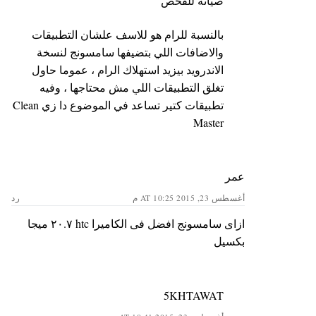
صيانة للفحص
بالنسبة للرام هو للاسف علشان التطبيقات
والاضافات اللي بتضيفها سامسونج لنسخة
الاندرويد بيزيد استهلاك الرام ، عموما حاول
تغلق التطبيقات اللي مش محتاجها ، وفيه
تطبيقات كتير تساعد في الموضوع دا زي Clean
Master
عمر
أغسطس 23, 2015 AT 10:25 م
رد
ازاى سامسونج افضل فى الكاميرا htc ٢٠.٧ ميجا
بكسيل
5KHTAWAT