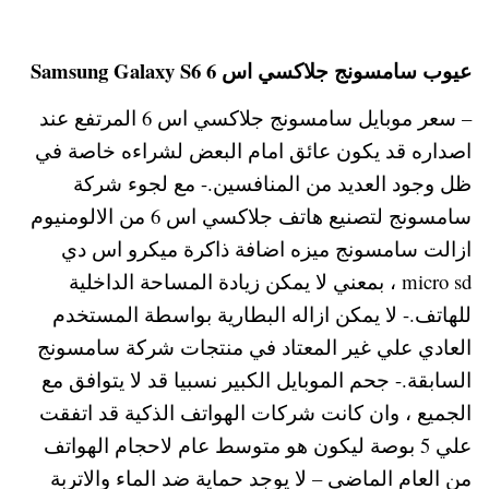
عيوب سامسونج جلاكسي اس 6 Samsung Galaxy S6
– سعر موبايل سامسونج جلاكسي اس 6 المرتفع عند
اصداره قد يكون عائق امام البعض لشراءه خاصة في
ظل وجود العديد من المنافسين.- مع لجوء شركة
سامسونج لتصنيع هاتف جلاكسي اس 6 من الالومنيوم
ازالت سامسونج ميزه اضافة ذاكرة ميكرو اس دي
micro sd ، بمعني لا يمكن زيادة المساحة الداخلية
للهاتف.- لا يمكن ازاله البطارية بواسطة المستخدم
العادي علي غير المعتاد في منتجات شركة سامسونج
السابقة.- جحم الموبايل الكبير نسبيا قد لا يتوافق مع
الجميع ، وان كانت شركات الهواتف الذكية قد اتفقت
علي 5 بوصة ليكون هو متوسط عام لاحجام الهواتف
من العام الماضي – لا يوجد حماية ضد الماء والاتربة