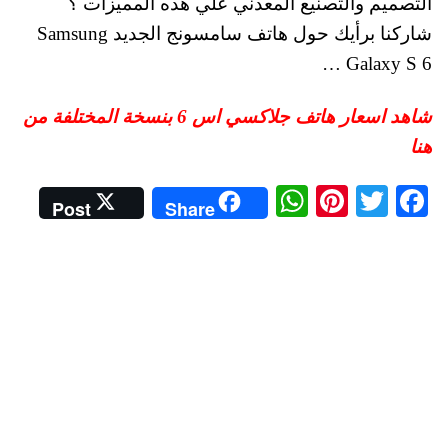
التصميم والتصنيع المعدني علي هذه المميزات ؟
شاركنا برأيك حول هاتف سامسونج الجديد Samsung
Galaxy S 6 …
شاهد اسعار هاتف جلاكسي اس 6 بنسخة المختلفة من
هنا
W
Pi
T
Fa
Post
Share
ha
nt
wi
ce
ts
er
tte
bo
A
es
r
ok
pp
t