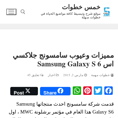
لتجاوز
خمس خطوات
لى
موقع شرح وتبسيط كافة مواضيع الحياة في
لمحتوى
خطوات سهلة
البحث عن:
مميزات وعيوب سامسونج جلاكسي
اس 6 Samsung Galaxy S
خطوات مهمة
مارس 2, 2015
اخبار
تعليق 45
W
Pi
T
Fa
Post
Share
ha
nt
wi
ce
قدمت شركة سامسونج احدث منتجاتها Samsung
ts
er
tte
bo
Galaxy S6 هذا العام في مؤتمر برشلونة MWC ، اول
A
es
r
ok