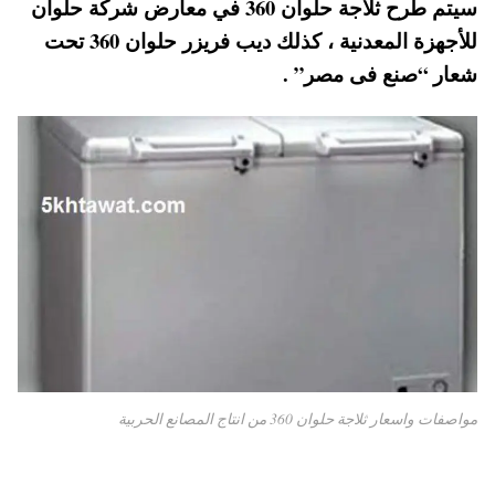
سيتم طرح ثلاجة حلوان 360 في معارض شركة حلوان
pp
t
للأجهزة المعدنية ، كذلك ديب فريزر حلوان 360 تحت
شعار “صنع فى مصر” .
مواصفات واسعار ثلاجة حلوان 360 من انتاج المصانع الحربية