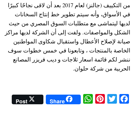
من التكييف (جالنز) لعام 2017 بعد أن لاقى نجاحًا كبيرًا
في الأسواق، وأنه سيتم تطوير خط إنتاج السخانات
لديها ليتماشى مع متطلبات السوق المصري من حيث
الشكل والمواصفات. ولفت إلى أن الشركة لديها مراكز
صيانة لإصلاح الأعطال واستقبال شكاوى المواطنين
الخاصة بالمنتجات ، وتابعونا في خمس خطوات سوف
ننشر لكم قائمة اسعار ثلاجات و ديب فريزر المصانع
الحربية من شركة حلوان.
W
Pi
T
Fa
Post
Share
ha
nt
wi
ce
ts
er
tte
bo
A
es
r
ok