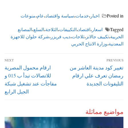
Posted in
اخبار
،
خدمات
،
سياسة واقتصاد
،
عام
،
منوعات
Tagged
اسعار
،
اقتصاد
،
التكييفات
،
الثلاجة
،
السلع
،
المصانع
الحربية
،
تكييف جالانز
،
ثلاجات
،
ديب فريزر
،
شركة حلوان للاجهزة
المعدنية
،
وزارة الانتاج الحربي
تصفّح
NEXT
PREVIOUS
المقالات
Next
Previous
تغيير كود مدينة العاشر من
ارقام محمول المصرية
post:
post:
رمضان تعرف علي ارقام
للاتصالات تبدأ ب 015 و
التليفونات الجديدة
مفاجأت عند تشغيل شبكة
الجيل الرابع
مواضيع مماثلة