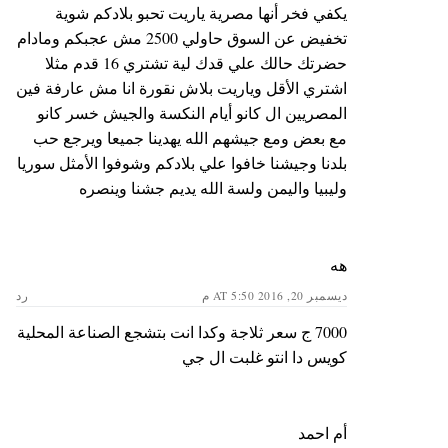
يكفي فخر أنها مصرية ياريت تحبو بلادكم شوية
تخفيض عن السوق حاولي 2500 مش عجبكم ومادام
حضرتك حالك علي قدك لية تشتري 16 قدم مثلا
اشتري الأقل وياريت بلاش نقورة انا مش عارفة فين
المصريين ال كانو أيام النكسة والجيش خسر كانو
مع بعض ومع جيشهم الله يهدينا جميعا ويرجع حب
بلدنا وجيشنا خافوا علي بلادكم وشوفوا الأمثل سوريا
وليبيا واليمن ولسة الله يديم جشنا وينصره
هه
ديسمبر 20, 2016 AT 5:50 م
رد
7000 ج سعر ثلاجة وكدا انت بتشجع الصناعة المحلية
كويس دا انتو غلبت ال جي
أم احمد