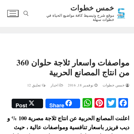
لتجاوز
خمس خطوات
لى
موقع شرح وتبسيط كافة مواضيع الحياة في
لمحتوى
خطوات سهلة
البحث عن:
مواصفات واسعار ثلاجة حلوان 360
من انتاج المصانع الحربية
خمس خطوات
نوفمبر 18, 2016
اخبار
تعليق 12
W
Pi
T
Fa
Post
Share
ha
nt
wi
ce
اعلنت المصانع الحربية عن انتاج ثلاجة مصرية 100 % و
ts
er
tte
bo
ديب فريزر باسعار تنافسية ومواصفات عالية ، حيث
A
es
r
ok