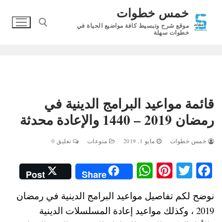
لتجاوز
خمس خطوات
لى
موقع شرح وتبسيط كافة مواضيع الحياة في
لمحتوى
خطوات سهلة
البحث عن:
قائمة مواعيد البرامج الدينية في
رمضان 2019 – 1440 والإعادة محدثة
خمس خطوات
مايو 1, 2019
منوعات
تعليق 0
W
Pi
T
Fa
Post
Share
ha
nt
wi
ce
نوضح لكم تفاصيل مواعيد البرامج الدينية في رمضان
ts
er
tte
bo
2019 ، وكذلك مواعيد إعادة المسلسلات الدينية
A
es
r
ok