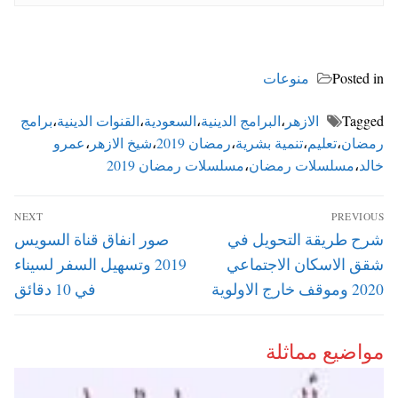
Posted in
منوعات
Tagged
الازهر
،
البرامج الدينية
،
السعودية
،
القنوات الدينية
،
برامج
رمضان
،
تعليم
،
تنمية بشرية
،
رمضان 2019
،
شيخ الازهر
،
عمرو
خالد
،
مسلسلات رمضان
،
مسلسلات رمضان 2019
تصفّح
NEXT
PREVIOUS
المقالات
Next
Previous
شرح طريقة التحويل في
صور انفاق قناة السويس
post:
post:
شقق الاسكان الاجتماعي
2019 وتسهيل السفر لسيناء
2020 وموقف خارج الاولوية
في 10 دقائق
مواضيع مماثلة