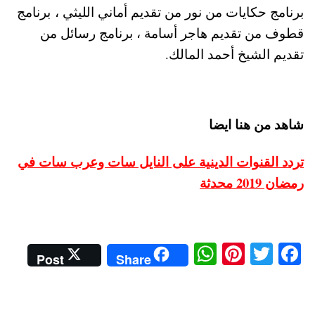
برنامج حكايات من نور من تقديم أماني الليثي ،
برنامج
قطوف من تقديم هاجر أسامة ،
برنامج رسائل من
تقديم الشيخ أحمد المالك.
شاهد من هنا ايضا
تردد القنوات الدينية على النايل سات وعرب سات في
رمضان 2019 محدثة
W
Pi
T
Fa
Post
Share
ha
nt
wi
ce
ts
er
tte
bo