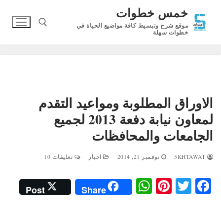
لتجاوز
خمس خطوات
لى
موقع شرح وتبسيط كافة مواضيع الحياة في
لمحتوى
خطوات سهلة
البحث عن:
الاوراق المطلوبة ومواعيد التقدم
لمعاون نيابة دفعة 2013 لجميع
الجامعات والمحافظات
5KHTAWAT
نوفمبر 21, 2014
اخبار
تعليقات 10
W
Pi
T
Fa
Post
Share
ha
nt
wi
ce
ts
er
tte
bo