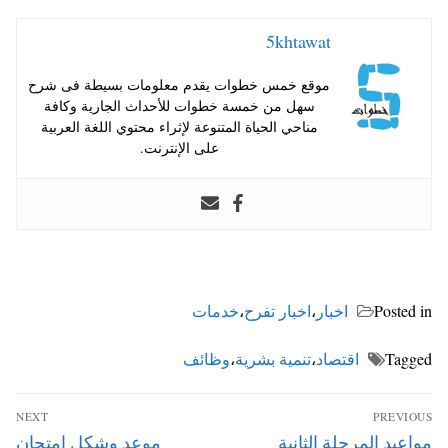
5khtawat
موقع خمس خطوات يقدم معلومات بسيطة فى شرح
سهل من خمسة خطوات للأحداث الجارية وكافة
مناحي الحياة المتنوعة لإثراء محتوي اللغة العربية
على الإنترنت.
Posted in
اخبار
،
اخبار تفرح
،
خدمات
Tagged
اقتصاد
،
تنمية بشرية
،
وظائف
تصفّح
NEXT
PREVIOUS
المقالات
Next
Previous
مواعيد المرحلة الثانية
موعد وشكل امتحان