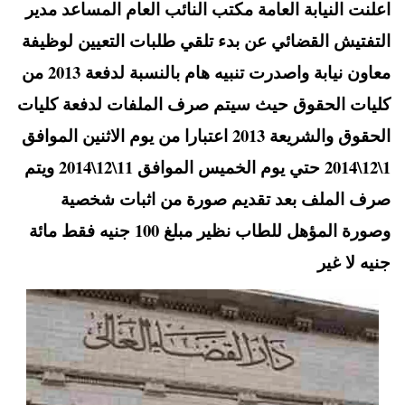
اعلنت النيابة العامة مكتب النائب العام المساعد مدير
A
es
r
ok
التفتيش القضائي عن بدء تلقي طلبات التعيين لوظيفة
pp
t
معاون نيابة واصدرت تنبيه هام بالنسبة لدفعة 2013 من
كليات الحقوق حيث سيتم صرف الملفات لدفعة كليات
الحقوق والشريعة 2013 اعتبارا من يوم الاثنين الموافق
1\12\2014 حتي يوم الخميس الموافق 11\12\2014 ويتم
صرف الملف بعد تقديم صورة من اثبات شخصية
وصورة المؤهل للطاب نظير مبلغ 100 جنيه فقط مائة
جنيه لا غير