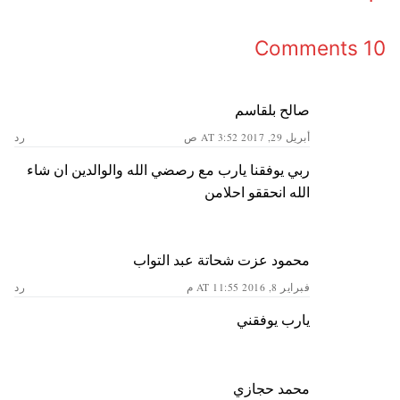
10 Comments
صالح بلقاسم
أبريل 29, 2017 AT 3:52 ص
رد
ربي يوفقنا يارب مع رصضي الله والوالدين ان شاء
الله انحققو احلامن
محمود عزت شحاتة عبد التواب
فبراير 8, 2016 AT 11:55 م
رد
يارب يوفقني
محمد حجازي