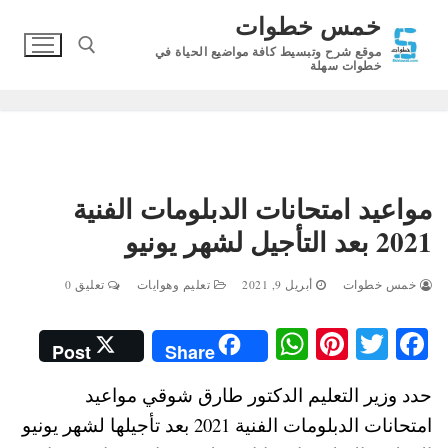
لتجاوز
خمس خطوات
لى
موقع شرح وتبسيط كافة مواضيع الحياة في
لمحتوى
خطوات سهلة
البحث عن:
مواعيد امتحانات الدبلومات الفنية
2021 بعد التأجيل لشهر يونيو
خمس خطوات
أبريل 9, 2021
تعليم وهوايات
تعليق 0
W
Pi
T
Fa
Post
Share
ha
nt
wi
ce
حدد وزير التعليم الدكتور طارق شوقي مواعيد
ts
er
tte
bo
امتحانات الدبلومات الفنية 2021 بعد تأجيلها لشهر يونيو
A
es
r
ok