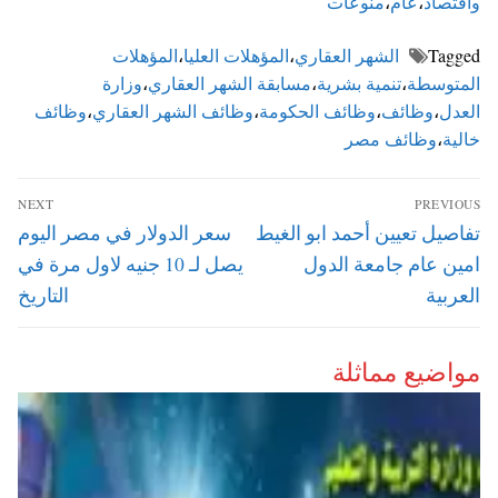
واقتصاد
،
عام
،
منوعات
Tagged
الشهر العقاري
،
المؤهلات العليا
،
المؤهلات
المتوسطة
،
تنمية بشرية
،
مسابقة الشهر العقاري
،
وزارة
العدل
،
وظائف
،
وظائف الحكومة
،
وظائف الشهر العقاري
،
وظائف
خالية
،
وظائف مصر
تصفّح
NEXT
PREVIOUS
المقالات
Next
Previous
تفاصيل تعيين أحمد ابو الغيط
سعر الدولار في مصر اليوم
post:
post:
امين عام جامعة الدول
يصل لـ 10 جنيه لاول مرة في
العربية
التاريخ
مواضيع مماثلة