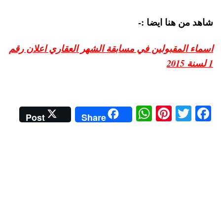
شاهد من هنا ايضا :-
اسماء المقبولين في مسابقة الشهر العقاري اعلان رقم
1 لسنة 2015
W
Pi
T
Fa
Post
Share
ha
nt
wi
ce
ts
er
tte
bo
A
es
r
ok
pp
t