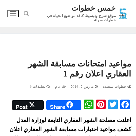
لتجاوز
خمس خطوات
لى
موقع شرح وتبسيط كافة مواضيع الحياة في
لمحتوى
خطوات سهلة
البحث عن:
مواعيد امتحانات مسابقة الشهر
العقاري اعلان رقم 1
خطوات سعيدة
مارس 7, 2016
عام
تعليقات 9
W
Pi
T
Fa
Post
Share
ha
nt
wi
ce
اعلنت مصلحة الشهر العقاري التابعة لوزارة العدل
ts
er
tte
bo
كشف مواعيد اختبارات مسابقة الشهر العقاري اعلان
A
es
r
ok