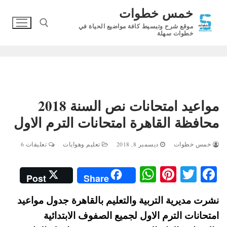
لتجاوز
خمس خطوات
لى
موقع شرح وتبسيط كافة مواضيع الحياة في
لمحتوى
خطوات سهلة
البحث عن:
مواعيد امتحانات نص السنة 2018
محافظة القاهرة امتحانات الترم الاول
خمس خطوات
ديسمبر 8, 2018
تعليم وهوايات
تعليقات 6
W
Pi
T
Fa
Post
Share
ha
nt
wi
ce
نشرت مديرية التربية والتعليم بالقاهرة جدول مواعيد
ts
er
tte
bo
امتحانات الترم الاول لجميع الصفوف الابتدائية
A
es
r
ok