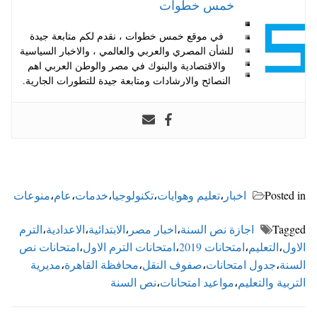
خمس خطوات
في موقع خمس خطوات ، نقدم لكم متابعة جيدة
للشأن المصري والعربي والعالمي ، والاخبار السياسية
والاقتصادية والبنوك في مصر والوطن العربي اهم
النصائح والارشادات ومتابعة جيدة للتطورات الجارية.
Posted in
اخبار
،
تعليم وهوايات
،
تكنولوجيا
،
خدمات
،
عام
،
منوعات
Tagged
اجازة نص السنة
،
اخبار مصر
،
الابتدائية
،
الاعدادية
،
الترم
الاول
،
التعليم
،
امتحانات 2019
،
امتحانات الترم الاول
،
امتحانات نص
السنة
،
جدول امتحانات
،
صفوف النقل
،
محافظة القاهرة
،
مديرية
التربية والتعليم
،
مواعيد امتحانات
،
نص السنة