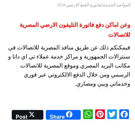
المواعيد الجديدة لفاتورة الخط الارضي 2016
وعن اماكن دفع فاتورة التليفون الارضي المصرية
للاتصالات
فيمكنكم ذلك عن طريق منافذ المصرية للاتصالات في
سنترالات الجمهورية و مراكز خدمة عملاء تي اي داتا و
مكاتب البريد المصري وموقع المصرية للاتصالات
الرسمي ومن خلال الدفع الالكتروني عبر فوري
وخدماتي وبيي ومصاري.
W
Pi
T
Fa
Post
Share
ha
nt
wi
ce
ts
er
tte
bo