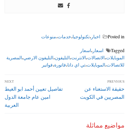
Posted in
اخبار
،
تكنولوجيا
،
خدمات
،
منوعات
Tagged
اسعار
،
اسعار
الموبايلات
،
الاتصالات
،
الانترنت
،
التليفون
،
التليفون الارضي
،
المصرية
للاتصالات
،
الموبايلات
،
تي اي داتا
،
فاتورة
،
فواتير
تصفّح
NEXT
PREVIOUS
المقالات
Next
Previous
حقيقة الاستغناء عن
تفاصيل تعيين أحمد ابو الغيط
post:
post:
المصريين في الكويت
امين عام جامعة الدول
العربية
مواضيع مماثلة