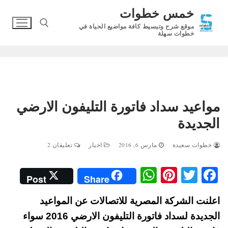
لتجاوز
خمس خطوات
لى
موقع شرح وتبسيط كافة مواضيع الحياة في
لمحتوى
خطوات سهلة
البحث عن:
مواعيد سداد فاتورة التليفون الارضي
الجديدة
خطوات سعيدة
مارس 6, 2016
اخبار
تعليقان 2
W
Pi
T
Fa
Post
Share
ha
nt
wi
ce
اعلنت الشركة المصرية للاتصالات عن المواعيد
ts
er
tte
bo
الجديدة لسداد فاتورة التليفون الارضي 2016 سواء
A
es
r
ok