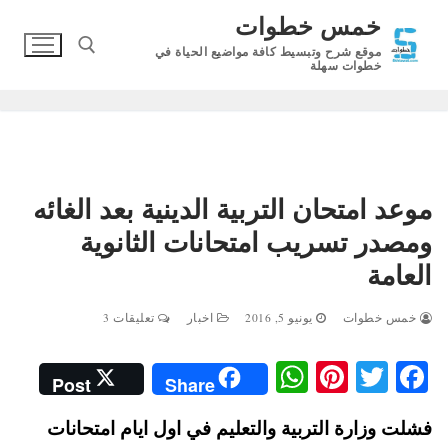
لتجاوز
خمس خطوات
لى
موقع شرح وتبسيط كافة مواضيع الحياة في
لمحتوى
خطوات سهلة
البحث عن:
موعد امتحان التربية الدينية بعد الغائه
ومصدر تسريب امتحانات الثانوية
العامة
خمس خطوات
يونيو 5, 2016
اخبار
تعليقات 3
W
Pi
T
Fa
Post
Share
ha
nt
wi
ce
فشلت وزارة التربية والتعليم في اول ايام امتحانات
ts
er
tte
bo