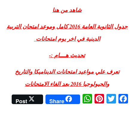
شاهد من هنا
جدول الثانوية العامة 2016 كامل وموعد امتحان التربية
الدينية في اخر يوم امتحانات
تحديث هــــام :-
تعرف علي مواعيد امتحانات الديناميكا والتاريخ
والجيولوجيا 2016 بعد الغاء الامتحانات
W
Pi
T
Fa
Post
Share
ha
nt
wi
ce
ts
er
tte
bo
A
es
r
ok