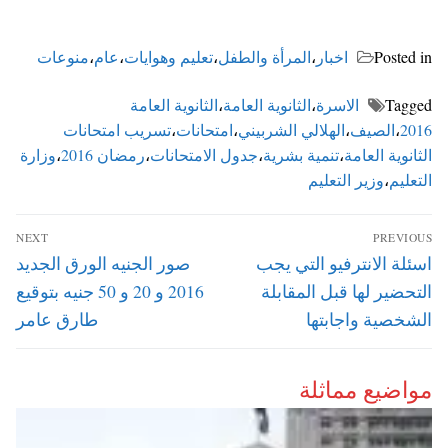
Posted in
اخبار
،
المرأة والطفل
،
تعليم وهوايات
،
عام
،
منوعات
Tagged
الاسرة
،
الثانوية العامة
،
الثانوية العامة
2016
،
الصيف
،
الهلالي الشربيني
،
امتحانات
،
تسريب امتحانات
الثانوية العامة
،
تنمية بشرية
،
جدول الامتحانات
،
رمضان 2016
،
وزارة
التعليم
،
وزير التعليم
تصفّح
NEXT
PREVIOUS
المقالات
Next
Previous
اسئلة الانترفيو التي يجب
صور الجنيه الورق الجديد
post:
post:
التحضير لها قبل المقابلة
2016 و 20 و 50 جنيه بتوقيع
الشخصية واجابتها
طارق عامر
مواضيع مماثلة