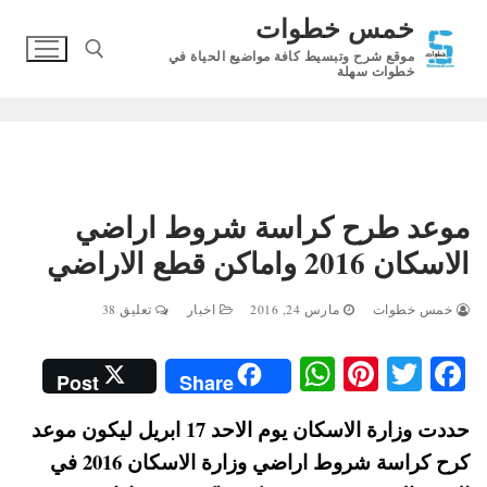
لتجاوز
خمس خطوات
لى
موقع شرح وتبسيط كافة مواضيع الحياة في
لمحتوى
خطوات سهلة
البحث عن:
موعد طرح كراسة شروط اراضي
الاسكان 2016 واماكن قطع الاراضي
خمس خطوات
مارس 24, 2016
اخبار
تعليق 38
W
Pi
T
Fa
Post
Share
ha
nt
wi
ce
حددت وزارة الاسكان يوم الاحد 17 ابريل ليكون موعد
ts
er
tte
bo
كرح كراسة شروط اراضي وزارة الاسكان 2016 في
A
es
r
ok