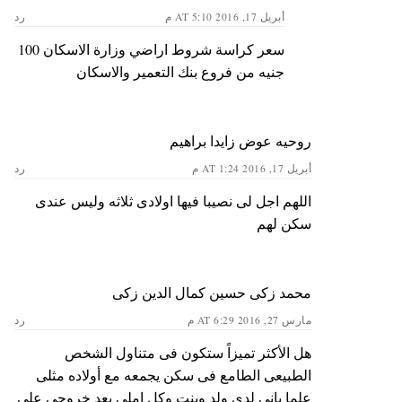
أبريل 17, 2016 AT 5:10 م
رد
سعر كراسة شروط اراضي وزارة الاسكان 100
جنيه من فروع بنك التعمير والاسكان
روحيه عوض زايدا براهيم
أبريل 17, 2016 AT 1:24 م
رد
اللهم اجل لى نصيبا فيها اولادى ثلاثه وليس عندى
سكن لهم
محمد زكى حسين كمال الدين زكى
مارس 27, 2016 AT 6:29 م
رد
هل الأكثر تميزاً ستكون فى متناول الشخص
الطبيعى الطامع فى سكن يجمعه مع أولاده مثلى
علما بانى لدى ولد وبنت وكل املى بعد خروجى على