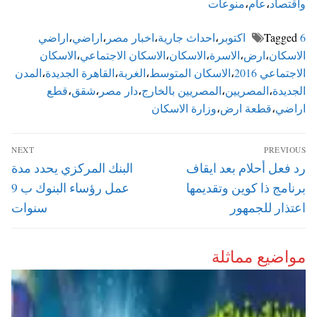
واقتصاد
،
عام
،
منوعات
6 اكتوبر
Tagged
،
احداث جارية
،
اخبار مصر
،
اراضي
،
اراضي
الاسكان
،
ارض
،
الاسرة
،
الاسكان
،
الاسكان الاجتماعي
،
الاسكان
الاجتماعي 2016
،
الاسكان المتوسط
،
الغربة
،
القاهرة الجديدة
،
المدن
الجديدة
،
المصريين
،
المصريين بالخارج
،
دار مصر
،
شقق
،
قطع
اراضي
،
قطعة ارض
،
وزارة الاسكان
تصفّح
NEXT
PREVIOUS
المقالات
Next
Previous
رد فعل أحلام بعد ايقاف
البنك المركزي يحدد مدة
post:
post:
برنامج ذا كوين وتقديمها
عمل رؤساء البنوك ب 9
اعتذار للجمهور
سنوات
مواضيع مماثلة