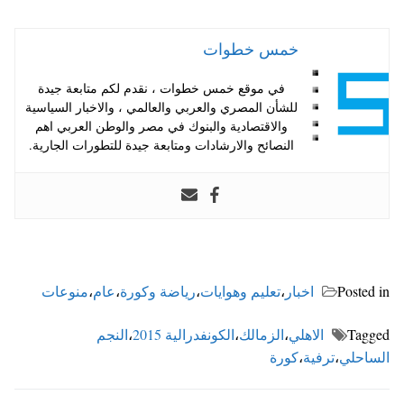
خمس خطوات
في موقع خمس خطوات ، نقدم لكم متابعة جيدة
للشأن المصري والعربي والعالمي ، والاخبار السياسية
والاقتصادية والبنوك في مصر والوطن العربي اهم
النصائح والارشادات ومتابعة جيدة للتطورات الجارية.
Posted in
اخبار
،
تعليم وهوايات
،
رياضة وكورة
،
عام
،
منوعات
Tagged
الاهلي
،
الزمالك
،
الكونفدرالية 2015
،
النجم
الساحلي
،
ترفية
،
كورة
تصفّح