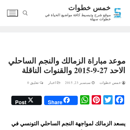
لتجاوز
خمس خطوات
لى
موقع شرح وتبسيط كافة مواضيع الحياة في
لمحتوى
خطوات سهلة
البحث عن:
موعد مباراة الزمالك والنجم الساحلي
الاحد 27-9-2015 والقنوات الناقلة
خمس خطوات
سبتمبر 23, 2015
اخبار
تعليق 0
W
Pi
T
Fa
Post
Share
ha
nt
wi
ce
ts
er
tte
bo
يسعد الزمالك لمواجهة النجم الساحلي التونسي في
A
es
r
ok