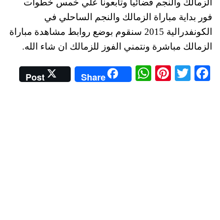
الزمالك والنجم فضائيا وتابعونا علي خمس خطوات
فور بداية مباراة الزمالك والنجم الساحلي في
الكونفدرالية 2015 سنقوم بوضع روابط مشاهدة مباراة
الزمالك مباشرة ونتمني الفوز للزمالك ان شاء الله.
W
Pi
T
Fa
Post
Share
ha
nt
wi
ce
ts
er
tte
bo
A
es
r
ok
pp
t