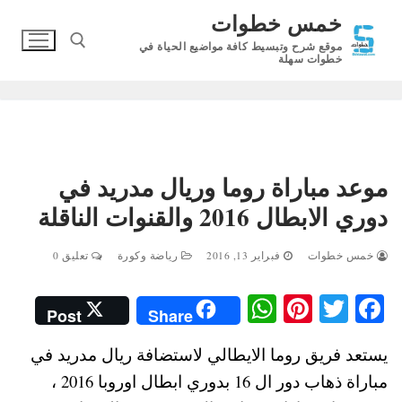
لتجاوز
خمس خطوات
لى
موقع شرح وتبسيط كافة مواضيع الحياة في
لمحتوى
خطوات سهلة
البحث عن:
موعد مباراة روما وريال مدريد في
دوري الابطال 2016 والقنوات الناقلة
خمس خطوات
فبراير 13, 2016
رياضة وكورة
تعليق 0
W
Pi
T
Fa
Post
Share
ha
nt
wi
ce
يستعد فريق روما الايطالي لاستضافة ريال مدريد في
ts
er
tte
bo
مباراة ذهاب دور ال 16 بدوري ابطال اوروبا 2016 ،
A
es
r
ok