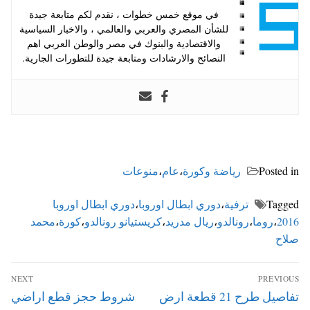
في موقع خمس خطوات ، نقدم لكم متابعة جيدة
للشأن المصري والعربي والعالمي ، والاخبار السياسية
والاقتصادية والبنوك في مصر والوطن العربي اهم
النصائح والارشادات ومتابعة جيدة للتطورات الجارية.
Posted in
رياضة وكورة
،
عام
،
منوعات
Tagged
ترفية
،
دوري ابطال اوروبا
،
دوري ابطال اوروبا
2016
،
روما
،
رونالدو
،
ريال مدريد
،
كريستيانو رونالدو
،
كورة
،
محمد
صلاح
تصفّح
NEXT
PREVIOUS
المقالات
Next
Previous
تفاصيل طرح 21 قطعة ارض
شروط حجز قطع اراضي