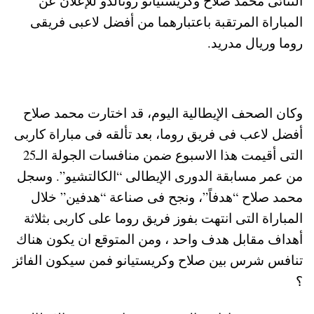
الثنائى محمد صلاح وكريستيانو رونالدو للإعلان عن
المباراة المرتقبة باعتبارهما من أفضل لاعبى فريقى
روما وريال مدريد.
وكان الصحف الإيطالية اليوم، قد اختارت محمد صلاح
أفضل لاعب فى فريق روما، بعد تألقه فى مباراة كاربى
التى أقيمت هذا الاسبوع ضمن منافسات الجولة الـ25
من عمر مسابقة الدورى الإيطالى “الكالتشيو”. وسجل
محمد صلاح “هدفاً”، ونجح فى صناعة “هدفين” خلال
المباراة التى انتهت بفوز فريق روما على كاربى بثلاثة
أهداف مقابل هدف واحد ، ومن المتوقع ان يكون هناك
تنافس شرس بين صلاح وكريستيانو فمن سيكون الفائز
؟