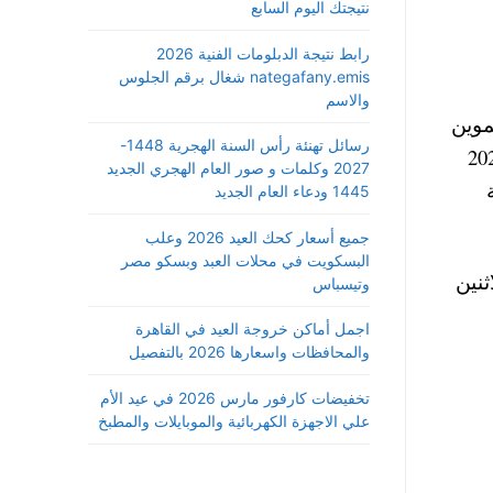
نتيجتك اليوم السابع
رابط نتيجة الدبلومات الفنية 2026
nategafany.emis شغال برقم الجلوس
والاسم
ام في منافذ التموين
رسائل تهنئة رأس السنة الهجرية 1448-
ارة الزراعة سيكون في الفترة من شهر فبراير وحتي شهر رمضان 2026
2027 وكلمات و صور العام الهجري الجديد
ئية
1445 ودعاء العام الجديد
جميع أسعار كحك العيد 2026 وعلب
البسكويت في محلات العبد وبسكو مصر
نين
وتيسباس
اجمل أماكن خروجة العيد في القاهرة
والمحافظات واسعارها 2026 بالتفصيل
تخفيضات كارفور مارس 2026 في عيد الأم
علي الاجهزة الكهربائية والموبايلات والمطبخ