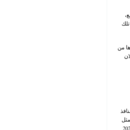
2 ألف متر مربع،
تلك
ها من
ان
افذ
 مثل
بجانب الياميش في شكل عبوات مناسبة للمواطنين وكذلك كرتونة رمضان 2026