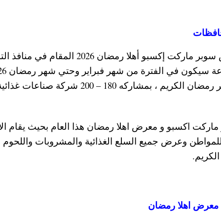
وحسبما اوضحت وزارة التموين فان موعد معرض سوبر ماركت إكسبو أهلا رمضان 2026 المق
في القاهرة وعدد من الشوادر ومنافذ وز
حيث تستمر المعارض بالمحافظات مع حلول شهر رمضان الكريم ، بمشاركه 180 – 200 شركة صناعات غذا
اركت اكسبو و معرض اهلا رمضان هذا العام بحيث يقام الاث
لمواطن وعرض جميع السلع الغذائية والمشروبات واللحوم
لكريم.