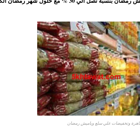
، حيث سيتم تخفيض اسعار العديد من سلع و ياميش رمضان بنسبة تصل الي 30 % مع حلول شهر ر