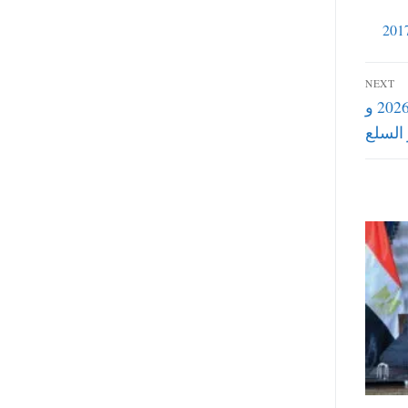
NEXT
اماكن معارض اهلا رمضان لشراء ياميش رمضان 2026 و
السلع