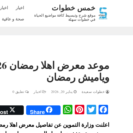
لتجاوز
خمس خطوات
اخبار
اخبار
لى
موقع شرح وتبسيط كافة مواضيع الحياة
لمحتوى
صحة و عافية
في خطوات سهلة
وياميش رمضان
خطوات سعيدة
يناير 20, 2026
اخبار
تعليق 0
W
Pi
T
Fa
ost
Share
ha
nt
wi
ce
ts
er
tte
bo