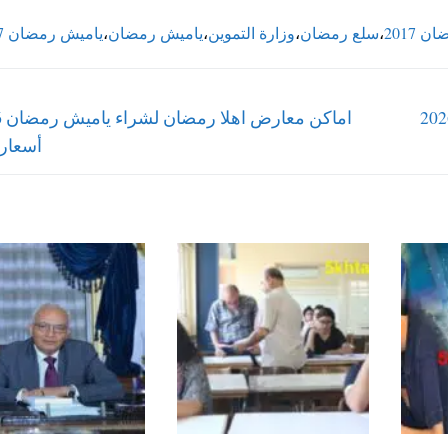
ن 2017
،
سلع رمضان
،
وزارة التموين
،
ياميش رمضان
،
ياميش رمضان 2017
Next
لخامس الابتدائي الأزهري الترم الأول 2026
post:
أسعار 