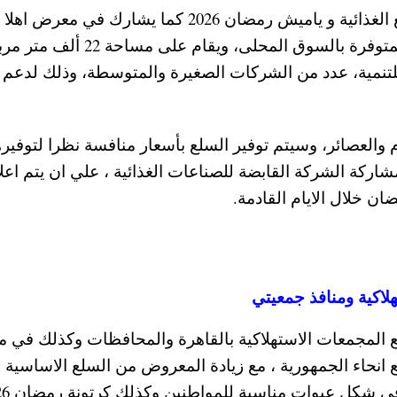
وسيتم عمل تخفيضات تصل الي 30 % علي السلع الغذائية و ياميش رمضان 2026 كما يشارك في معرض اهلا
رمضان مستوردون لتوفير السلع الأساسية غير المتوفرة بالسوق المحلى، ويقام على مساحة 2
للتنمية، عدد من الشركات الصغيرة والمتوسطة، وذلك لدعم 
والعصائر، وسيتم توفير السلع بأسعار منافسة نظرا لتوفير
شاركة الشركة القابضة للصناعات الغذائية ، علي ان يتم اعل
ن خلال الايام القادمة.
اكية ومنافذ جمعيتي
لمجمعات الاستهلاكية بالقاهرة والمحافظات وكذلك في من
ها الى 6000 منفذ في جميع انحاء الجمهورية ، مع زيادة المعروض من السلع الاساسية
الأرز والزيت والسكر والمكرونة 