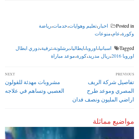
Posted in
اخبار
،
تعليم وهوايات
،
خدمات
،
رياضة
وكورة
،
عام
،
منوعات
Tagged
اسبانيا
،
اوروبا
،
ايطاليا
،
برشلونة
،
ترفية
،
دوري ابطال
اوروبا 2016
،
ريال مدريد
،
كورة
،
موعد مباراة
تصفّح
NEXT
PREVIOUS
المقالات
Next
Previous
تفاصيل شركة الريف
مشروبات مهدئة للقولون
post:
post:
المصري وموعد طرح
العصبي وتساهم في علاجه
اراضي المليون ونصف فدان
مواضيع مماثلة