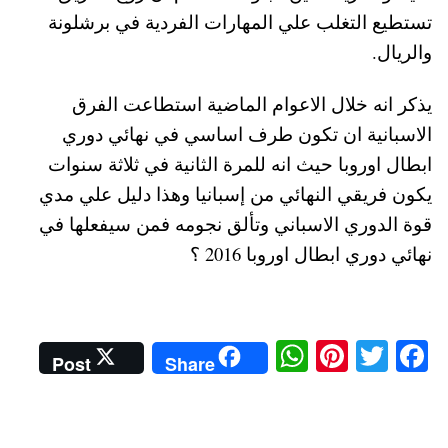
تستطيع التغلب علي المهارات الفردية في برشلونة
والريال.
يذكر انه خلال الاعوام الماضية استطاعت الفرق
الاسبانية ان تكون طرف اساسي في نهائي دوري
ابطال اوروبا حيث انه للمرة الثانية في ثلاثة سنوات
يكون فريقي النهائي من إسبانيا وهذا دليل علي مدي
قوة الدوري الاسباني وتألق نجومه فمن سيفعلها في
نهائي دوري ابطال اوروبا 2016 ؟
W
Pi
T
Fa
Post
Share
ha
nt
wi
ce
ts
er
tte
bo