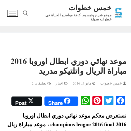
لتجاوز
خمس خطوات
لى
موقع شرح وتبسيط كافة مواضيع الحياة في
لمحتوى
خطوات سهلة
البحث عن:
موعد نهائي دوري ابطال اوروبا 2016
مباراة الريال واتلتيكو مدريد
خمس خطوات
مايو 5, 2016
اخبار
تعليقان 2
W
Pi
T
Fa
Post
Share
ha
nt
wi
ce
نستعرض معكم موعد نهائي دوري ابطال اوروبا
ts
er
tte
bo
2016 champions league 2016 final ، موعد مباراة ريال
A
es
r
ok